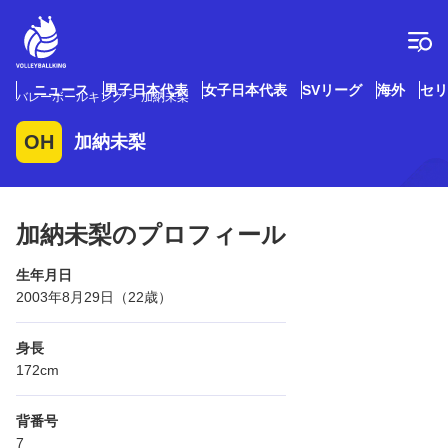
コ
ン
テ
ン
ツ
ニュース
男子日本代表
女子日本代表
SVリーグ
海外
セリ
バレーボールキング
加納未梨
へ
ス
OH
加納未梨
キ
ッ
プ
加納未梨のプロフィール
生年月日
2003年8月29日（22歳）
身長
172cm
背番号
7