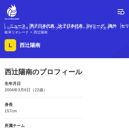
コ
ン
テ
ン
ツ
ニュース
男子日本代表
女子日本代表
SVリーグ
海外
セリ
バレーボールキング
SVリーググロース
SVリーググロース女子
へ
岐阜リオレーナ
西辻陽南
ス
キ
L
西辻陽南
ッ
プ
西辻陽南のプロフィール
生年月日
2004年3月6日（22歳）
身長
157cm
所属チーム