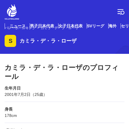
コ
ン
テ
ン
ツ
ニュース
男子日本代表
女子日本代表
SVリーグ
海外
セリ
バレーボールキング
カミラ・デ・ラ・ローザ
へ
ス
S
カミラ・デ・ラ・ローザ
キ
ッ
プ
カミラ・デ・ラ・ローザのプロフィ
ール
生年月日
2001年7月2日（25歳）
身長
178cm