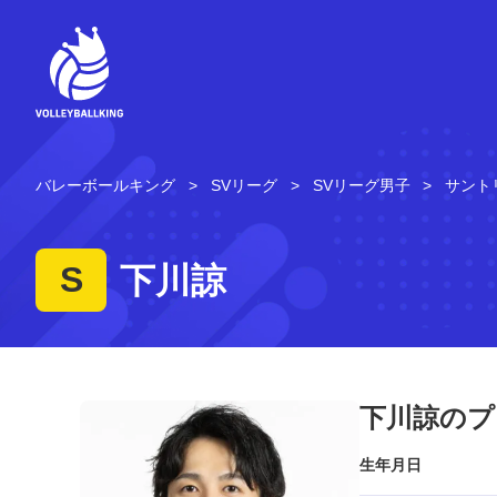
コ
ン
テ
ン
ツ
へ
ス
キ
バレーボールキング
SVリーグ
SVリーグ男子
サント
ッ
プ
S
下川諒
下川諒のプ
生年月日