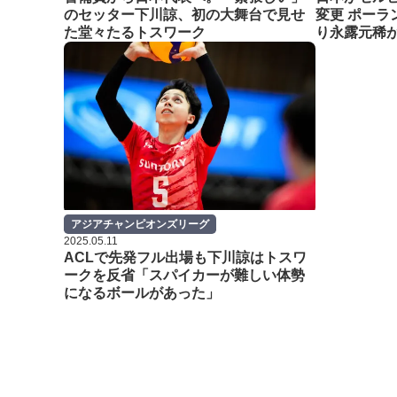
のセッター下川諒、初の大舞台で見せ
変更 ポーラ
た堂々たるトスワーク
り永露元稀
アジアチャンピオンズリーグ
2025.05.11
ACLで先発フル出場も下川諒はトスワ
ークを反省「スパイカーが難しい体勢
になるボールがあった」