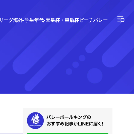
Vリーグ
海外
学生年代
天皇杯・皇后杯
ビーチバレー