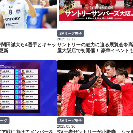
SVリーグ男子
2025.12.12
が関田誠大ら4選手とキャッ
サントリーの魅力に迫る展覧会を高
更新
屋大阪店で初開催！ 豪華イベント
ーグ
SVリーグ男子
2025.05.30
ビア戦に向けてメンバーを
SV王者サントリーが小野寺、ムセ