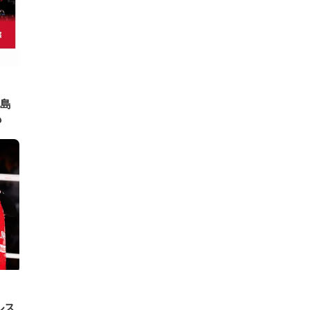
島
も
ルス