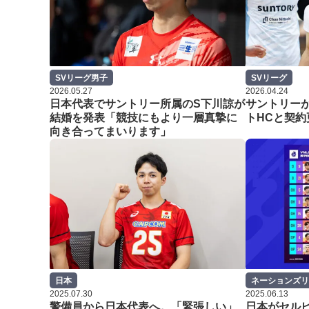
SVリーグ男子
SVリーグ
2026.05.27
2026.04.24
日本代表でサントリー所属のS下川諒が
サントリー
結婚を発表「競技にもより一層真摯に
トHCと契約
向き合ってまいります」
日本
ネーションズリ
2025.07.30
2025.06.13
警備員から日本代表へ。「緊張しい」
日本がセル