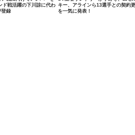
ンド戦活躍の下川諒に代わ
キー、アラインら13選手との契約
が登録
を一気に発表！