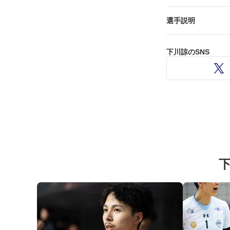
選手説明
下川諒のSNS