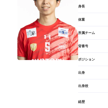
身長
体重
所属チーム
背番号
ポジション
出身
出身校
経歴