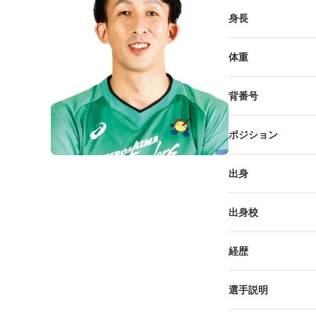
身長
体重
背番号
ポジション
出身
出身校
経歴
選手説明