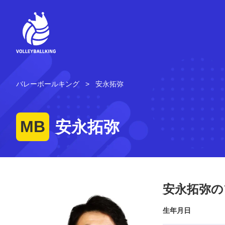
コ
ン
テ
ン
ツ
へ
ス
キ
バレーボールキング
安永拓弥
ッ
プ
MB
安永拓弥
安永拓弥の
生年月日