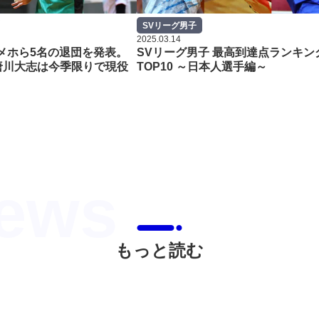
SVリーグ男子
2025.03.14
メホら5名の退団を発表。
SVリーグ男子 最高到達点ランキン
唐川大志は今季限りで現役
TOP10 ～日本人選手編～
もっと読む