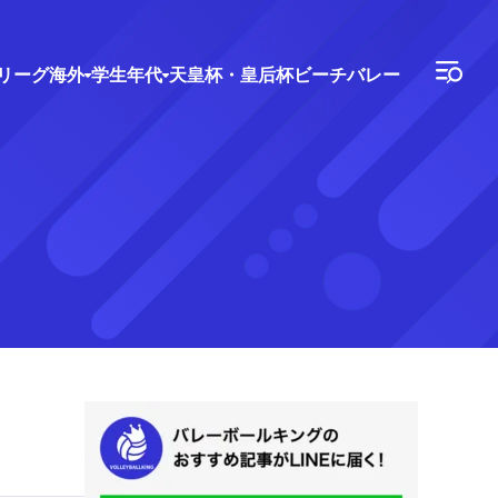
Vリーグ
海外
学生年代
天皇杯・皇后杯
ビーチバレー