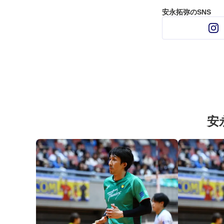
安永拓弥のSNS
安