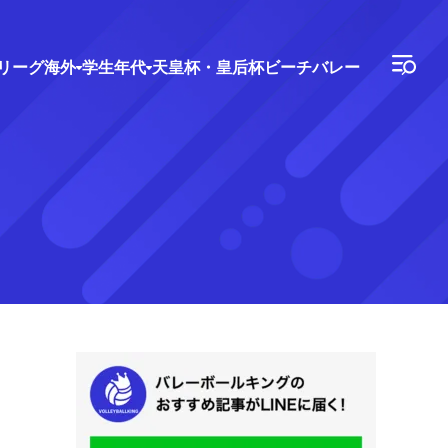
Vリーグ
海外
学生年代
天皇杯・皇后杯
ビーチバレー