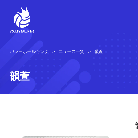
コ
ン
テ
ン
ツ
へ
ス
キ
バレーボールキング
ニュース一覧
韻萱
ッ
プ
韻萱