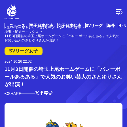
コ
ン
テ
ン
ツ
ニュース
男子日本代表
女子日本代表
SVリーグ
海外
セリ
バレーボールキング
SVリーグ
SVリーグ女子
へ
埼玉上尾メディックス
ス
11月3日開催の埼玉上尾ホームゲームに「バレーボールあるある」で人気の
お笑い芸人のさとゆりさんが出演！
キ
ッ
SVリーグ女子
プ
2024.10.26 22:02
11月3日開催の埼玉上尾ホームゲームに「バレーボ
ールあるある」で人気のお笑い芸人のさとゆりさん
が出演！
SHARE