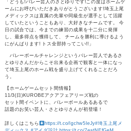
「どうも!バレー芸人のさとゆりです!この度はホームゲ
ームにお呼びいただきありがとうございます!埼玉上尾
メディックスは直属の先輩や同級生が選手として活躍
していたということもあり、大好きなチームです。 今
日の試合では、今までの練習の成果を十二分に発揮
し、最多得点を獲得して、 チームを勝利に導けるよう
にがんばります! トス全部持ってこい!!」
バレーボールチャレンジというバレー芸人であるさ
とゆりさんだからこそ出来る企画で観客と一体になっ
て埼玉上尾のホーム戦を盛り上げてくれることだろ
う。
【ホームゲームセット間情報】
11/3(日)KUROBEアクアフェアリーズ戦の
セット間イベントに、バレーボールあるあるで
話題のお笑い芸人・さとゆりさんが初登場！
詳しくはこちら
https://t.co/lgchw5IeJy
#埼玉上尾メ
ディックス
#アイダ設計
https://t.co/7eatNEfGeM