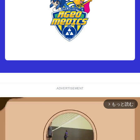
ADVERTISEMENT
もっと読む
arrow_forward_ios