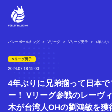
コ
ン
テ
ン
ツ
へ
ス
キ
バレーボールキング
Vリーグ
Vリーグ男子
4年ぶり
ッ
プ
Vリーグ男子
2024.07.18 15:00
4年ぶりに兄弟揃って日本で
ー！ Vリーグ参戦のレーヴ
木が台湾人OHの劉鴻敏を獲