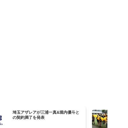
埼玉アザレアが三浦一真&堀内優斗と
北
の契約満了を発表
イ
市