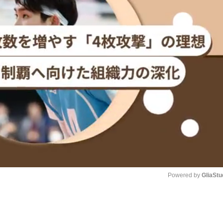
Powered by 
GliaStu
Unmute