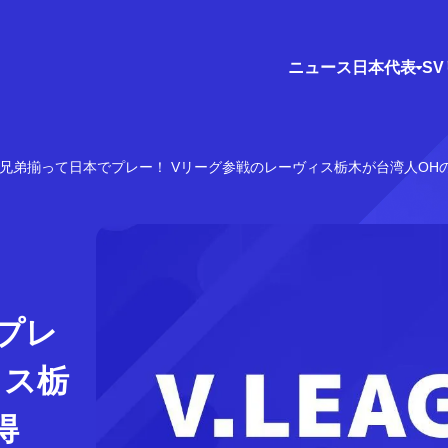
ニュース
日本代表
S
に兄弟揃って日本でプレー！ Vリーグ参戦のレーヴィス栃木が台湾人OH
プレ
ィス栃
得