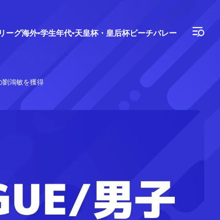
Vリーグ
海外
学生年代
天皇杯・皇后杯
ビーチバレー
の劉鴻敏を獲得