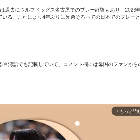
は過去にウルフドッグス名古屋でのプレー経験もあり、2023
ている。これにより4年ぶりに兄弟そろっての日本でのプレー
る台湾語でも記載していて、コメント欄には母国のファンから
もっと読
arrow_forward_ios