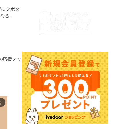
年にクボタ
となる。
の応援メッ
む