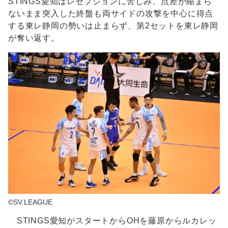
STINGS愛知はレセプションに苦しみ、点差が縮まら
ないまま突入した終盤も両サイドの攻撃を中心に得点
する東レ静岡の勢いは止まらず、第2セットを東レ静岡
が奪い返す。
©SV.LEAGUE
STINGS愛知がスタートからOHを藤原からルカレッ