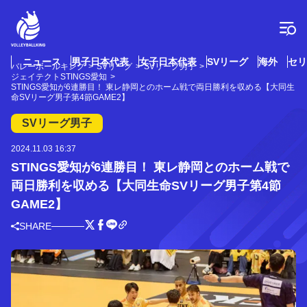
コ
ン
テ
ン
ツ
ニュース
男子日本代表
女子日本代表
SVリーグ
海外
セリ
バレーボールキング
SVリーグ
SVリーグ男子
へ
ジェイテクトSTINGS愛知
ス
STINGS愛知が6連勝目！ 東レ静岡とのホーム戦で両日勝利を収める【大同生
命SVリーグ男子第4節GAME2】
キ
ッ
SVリーグ男子
プ
2024.11.03 16:37
STINGS愛知が6連勝目！ 東レ静岡とのホーム戦で
両日勝利を収める【大同生命SVリーグ男子第4節
GAME2】
SHARE