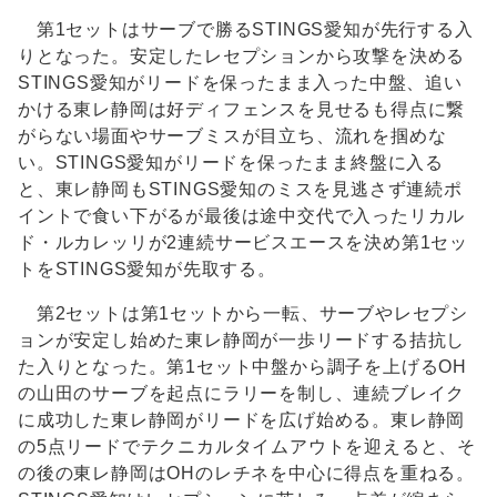
第1セットはサーブで勝るSTINGS愛知が先行する入
りとなった。安定したレセプションから攻撃を決める
STINGS愛知がリードを保ったまま入った中盤、追い
かける東レ静岡は好ディフェンスを見せるも得点に繋
がらない場面やサーブミスが目立ち、流れを掴めな
い。STINGS愛知がリードを保ったまま終盤に入る
と、東レ静岡もSTINGS愛知のミスを見逃さず連続ポ
イントで食い下がるが最後は途中交代で入ったリカル
ド・ルカレッリが2連続サービスエースを決め第1セッ
トをSTINGS愛知が先取する。
第2セットは第1セットから一転、サーブやレセプシ
ョンが安定し始めた東レ静岡が一歩リードする拮抗し
た入りとなった。第1セット中盤から調子を上げるOH
の山田のサーブを起点にラリーを制し、連続ブレイク
に成功した東レ静岡がリードを広げ始める。東レ静岡
の5点リードでテクニカルタイムアウトを迎えると、そ
の後の東レ静岡はOHのレチネを中心に得点を重ねる。