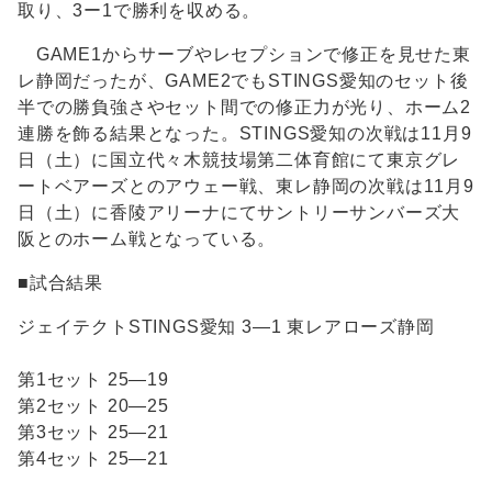
取り、3ー1で勝利を収める。
GAME1からサーブやレセプションで修正を見せた東
レ静岡だったが、GAME2でもSTINGS愛知のセット後
半での勝負強さやセット間での修正力が光り、ホーム2
連勝を飾る結果となった。STINGS愛知の次戦は11月9
日（土）に国立代々木競技場第二体育館にて東京グレ
ートベアーズとのアウェー戦、東レ静岡の次戦は11月9
日（土）に香陵アリーナにてサントリーサンバーズ大
阪とのホーム戦となっている。
■試合結果
ジェイテクトSTINGS愛知 3―1 東レアローズ静岡
第1セット 25―19
第2セット 20―25
第3セット 25―21
第4セット 25―21