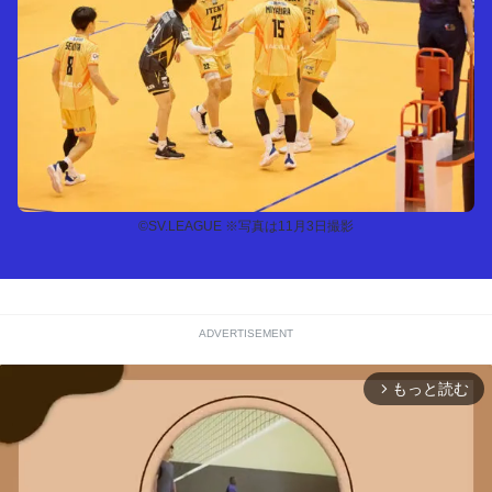
©SV.LEAGUE ※写真は11月3日撮影
ADVERTISEMENT
もっと読む
arrow_forward_ios