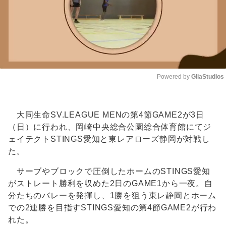
Powered by 
GliaStudios
Unmute
大同生命SV.LEAGUE MENの第4節GAME2が3日
（日）に行われ、岡崎中央総合公園総合体育館にてジ
ェイテクトSTINGS愛知と東レアローズ静岡が対戦し
た。
サーブやブロックで圧倒したホームのSTINGS愛知
がストレート勝利を収めた2日のGAME1から一夜。自
分たちのバレーを発揮し、1勝を狙う東レ静岡とホーム
での2連勝を目指すSTINGS愛知の第4節GAME2が行わ
れた。