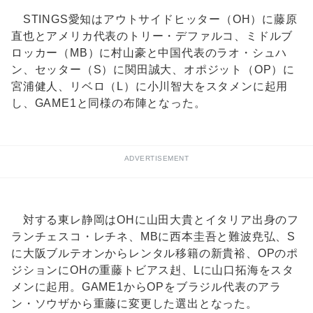
STINGS愛知はアウトサイドヒッター（OH）に藤原
直也とアメリカ代表のトリー・デファルコ、ミドルブ
ロッカー（MB）に村山豪と中国代表のラオ・シュハ
ン、セッター（S）に関田誠大、オポジット（OP）に
宮浦健人、リベロ（L）に小川智大をスタメンに起用
し、GAME1と同様の布陣となった。
ADVERTISEMENT
対する東レ静岡はOHに山田大貴とイタリア出身のフ
ランチェスコ・レチネ、MBに西本圭吾と難波尭弘、S
に大阪ブルテオンからレンタル移籍の新貴裕、OPのポ
ジションにOHの重藤トビアス赳、Lに山口拓海をスタ
メンに起用。GAME1からOPをブラジル代表のアラ
ン・ソウザから重藤に変更した選出となった。