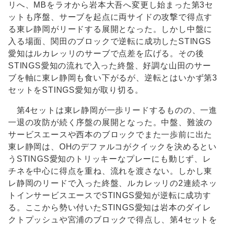
リへ、MBをラオから岩本大吾へ変更し始まった第3セ
ットも序盤、サーブを起点に両サイドの攻撃で得点す
る東レ静岡がリードする展開となった。しかし中盤に
入る場面、関田のブロックで逆転に成功したSTINGS
愛知はルカレッリのサーブで点差を広げる。その後
STINGS愛知の流れで入った終盤、好調な山田のサー
ブを軸に東レ静岡も食い下がるが、逆転とはいかず第3
セットをSTINGS愛知が取り切る。
第4セットは東レ静岡が一歩リードするものの、一進
一退の攻防が続く序盤の展開となった。中盤、難波の
サービスエースや西本のブロックでまた一歩前に出た
東レ静岡は、OHのデファルコがクイックを決めるとい
うSTINGS愛知のトリッキーなプレーにも動じず、レ
チネを中心に得点を重ね、流れを渡さない。しかし東
レ静岡のリードで入った終盤、ルカレッリの2連続ネッ
トインサービスエースでSTINGS愛知が逆転に成功す
る。ここから勢い付いたSTINGS愛知は岩本のダイレ
クトプッシュや宮浦のブロックで得点し、第4セットを