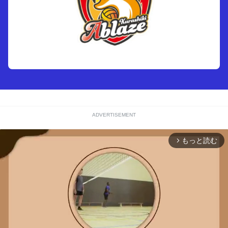
ADVERTISEMENT
もっと読む
arrow_forward_ios