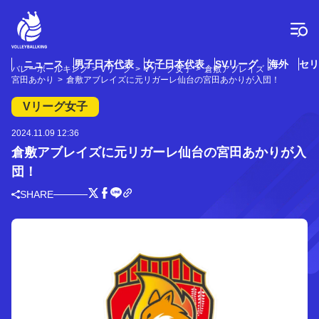
コ
ン
テ
ン
ツ
ニュース
男子日本代表
女子日本代表
SVリーグ
海外
セリ
バレーボールキング
Vリーグ
Vリーグ女子
倉敷アブレイズ
へ
宮田あかり
倉敷アブレイズに元リガーレ仙台の宮田あかりが入団！
ス
キ
Vリーグ女子
ッ
プ
2024.11.09 12:36
倉敷アブレイズに元リガーレ仙台の宮田あかりが入
団！
SHARE