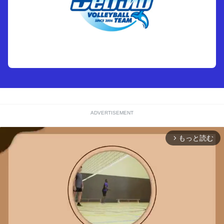
ADVERTISEMENT
もっと読む
arrow_forward_ios