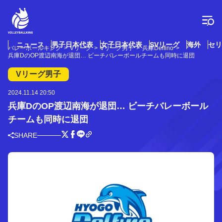
コ
ン
テ
ン
ツ
ニュース
男子日本代表
女子日本代表
SVリーグ
海外
セリ
バレーボールキング
Vリーグ
Vリーグ男子
兵庫Delfino
へ
兵庫DのOP渡辺南海が退団… ビーチバレーボールチームも同時に退団
ス
キ
Vリーグ男子
ッ
プ
2024.11.14 20:50
兵庫DのOP渡辺南海が退団… ビーチバレーボール
チームも同時に退団
SHARE