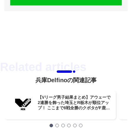
兵庫Delfinoの関連記事
【Vリーグ男子結果まとめ】アウェーで
2連勝を飾った埼玉とR栃木が順位アッ
プ！ ここまで8戦全勝のクボタがF鹿児
島相手に今季初黒星【第8週】