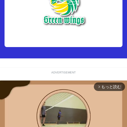
ADVERTISEMENT
もっと読む
arrow_forward_ios