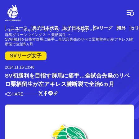
コ
ン
テ
ン
ツ
ニュース
男子日本代表
女子日本代表
SVリーグ
海外
セリ
バレーボールキング
SVリーグ
SVリーグ女子
へ
群馬グリーンウイングス
栗栖留生
ス
SV初勝利を目指す群馬に痛手…全試合先発のリベロ栗栖留生が左アキレス腱
断裂で全治6ヵ月
キ
ッ
SVリーグ女子
プ
2024.11.16 13:46
SV初勝利を目指す群馬に痛手…全試合先発のリベ
ロ栗栖留生が左アキレス腱断裂で全治6ヵ月
SHARE