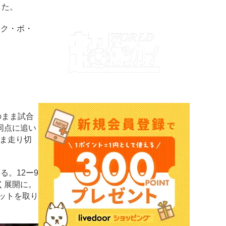
した。
ック・ボ・
のまま試合
同点に追い
まま走り切
。12ー9
く展開に。
ットを取り