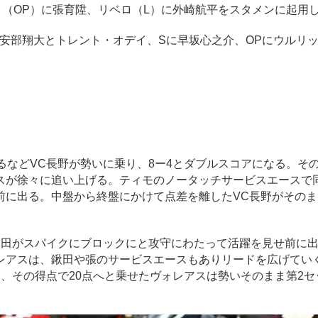
（OP）に張育陞、リベロ（L）に外崎航平をスタメンに起用
安部翔大とトレント・オデイ、Sに早坂心之介、OPにウルリ
などVC長野が勢いに乗り、8ー4とダブルスコアになる。そ
スが徐々に追い上げる。ティモのノータッチサービスエースで
前に出る。中盤から終盤にかけて点差を離したVC長野がその
田がスパイクにブロックにと攻守にわたって活躍を見せ前に出る
レアスは、鍬田や張のサービスエースもありリードを広げてい
、その得点で20点へと乗せたヴォレアスは勢いそのまま第2セ