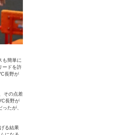
スも簡単に
リードを許
C長野が
、その点差
VC長野が
だったが、
げる結果
ームになる