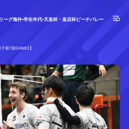
Vリーグ
海外
学生年代
天皇杯・皇后杯
ビーチバレー
子第7節GAME1】