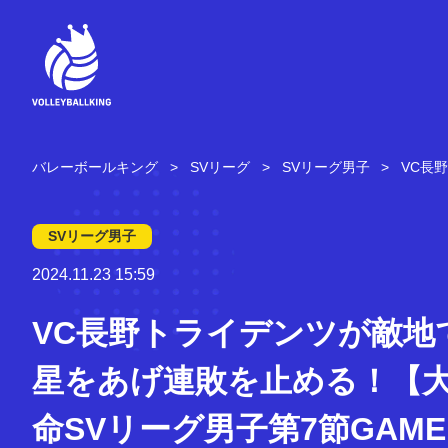
コ
ン
テ
ン
ツ
へ
ス
キ
バレーボールキング
SVリーグ
SVリーグ男子
VC長
ッ
プ
SVリーグ男子
2024.11.23 15:59
VC長野トライデンツが敵地
星をあげ連敗を止める！【
命SVリーグ男子第7節GAME