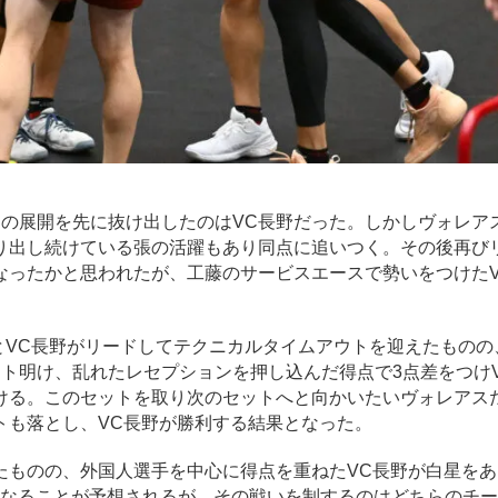
の展開を先に抜け出したのはVC長野だった。しかしヴォレア
り出し続けている張の活躍もあり同点に追いつく。その後再び
なったかと思われたが、工藤のサービスエースで勢いをつけたV
とVC長野がリードしてテクニカルタイムアウトを迎えたものの
ト明け、乱れたレセプションを押し込んだ得点で3点差をつけ
ける。このセットを取り次のセットへと向かいたいヴォレアス
トも落とし、VC長野が勝利する結果となった。
ものの、外国人選手を中心に得点を重ねたVC長野が白星をあ
となることが予想されるが、その戦いを制するのはどちらのチ