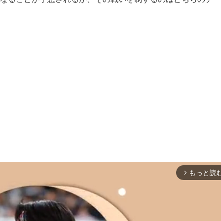
もっと読
arrow_forward_ios