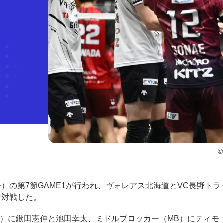
©
グ男子）の第7節GAME1が行われ、ヴォレアス北海道とVC長野ト
で対戦した。
）に鍬田憲伸と池田幸太、ミドルブロッカー（MB）にティモ