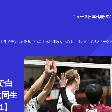
ニュース
日本代表
S
野トライデンツが敵地で白星をあげ連敗を止める！【大同生命SVリーグ男
で白
大同生
1】