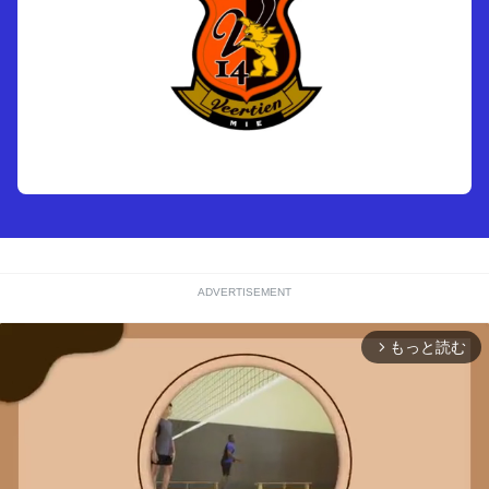
ADVERTISEMENT
もっと読む
arrow_forward_ios