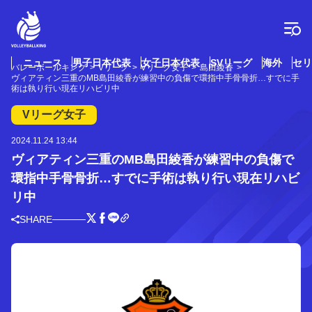
コ
ン
テ
ン
ツ
ニュース
男子日本代表
女子日本代表
SVリーグ
海外
セリ
バレーボールキング
Vリーグ
Vリーグ女子
島田綾香
へ
ヴィアティン三重のMB島田綾香が練習中の負傷で環指中手骨骨折…すでに手
ス
術は執り行い現在リハビリ中
キ
Vリーグ女子
ッ
プ
2024.11.24 13:44
ヴィアティン三重のMB島田綾香が練習中の負傷で
環指中手骨骨折…すでに手術は執り行い現在リハビ
リ中
SHARE