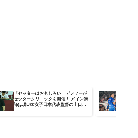
「セッターはおもしろい」デンソーが
大
セッタークリニックを開催！ メイン講
ム
師は現U20女子日本代表監督の山口祐
之氏