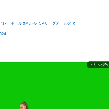
#バレーボール
#MUFG_SVリーグオールスター
2024
もっと読
arrow_forward_ios