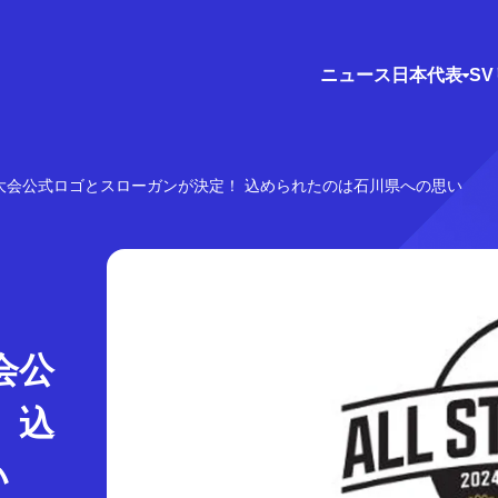
ニュース
日本代表
S
大会公式ロゴとスローガンが決定！ 込められたのは石川県への思い
会公
 込
い