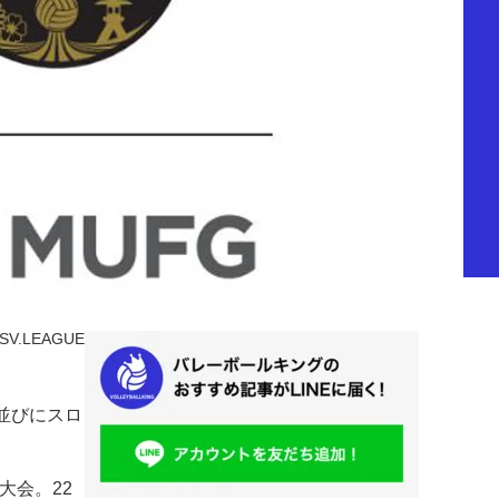
SV.LEAGUE
ロゴ並びにスロ
大会。22