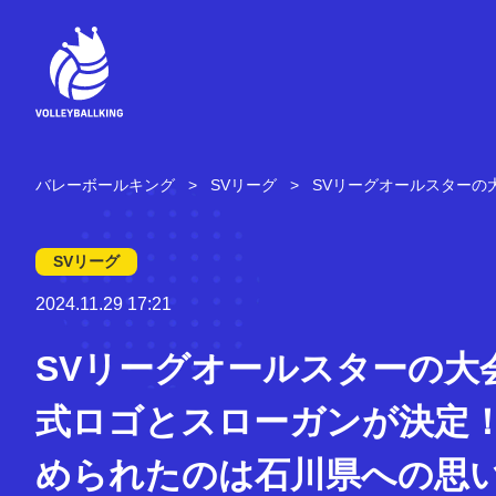
コ
ン
テ
ン
ツ
へ
ス
キ
バレーボールキング
SVリーグ
SVリーグオールスターの
ッ
プ
SVリーグ
2024.11.29 17:21
SVリーグオールスターの大
式ロゴとスローガンが決定！
められたのは石川県への思