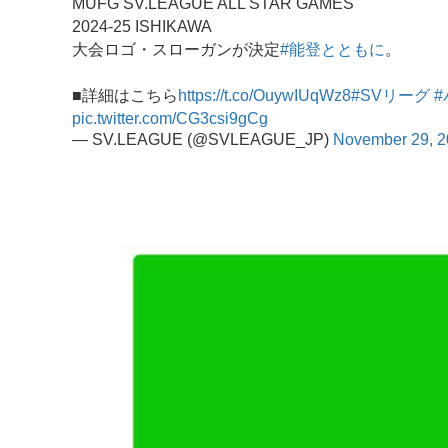
MUFG SV.LEAGUE ALL STAR GAMES
2024-25 ISHIKAWA
大会ロゴ・スローガンが決定
#能登とともに
。
■詳細はこちら
https://t.co/OuywIUqWz8
#SVリーグ
pic.twitter.com/CG3csi9gCg
— SV.LEAGUE (@SVLEAGUE_JP)
November 29, 