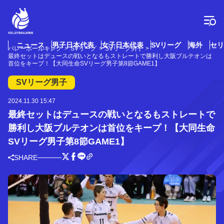
コ
ン
テ
ン
ツ
ニュース
男子日本代表
女子日本代表
SVリーグ
海外
セリ
バレーボールキング
SVリーグ
SVリーグ男子
へ
最終セットはデュースの戦いとなるもストレートで勝利し大阪ブルテオンは
ス
首位をキープ！【大同生命SVリーグ男子第8節GAME1】
キ
SVリーグ男子
ッ
プ
2024.11.30 15:47
最終セットはデュースの戦いとなるもストレートで
勝利し大阪ブルテオンは首位をキープ！【大同生命
SVリーグ男子第8節GAME1】
SHARE