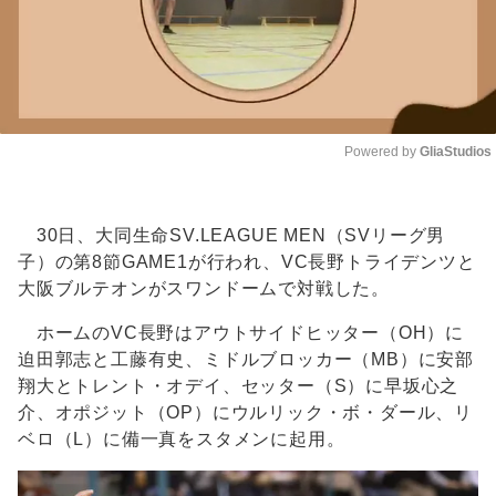
Powered by 
GliaStudios
Unmute
30日、大同生命SV.LEAGUE MEN（SVリーグ男
子）の第8節GAME1が行われ、VC長野トライデンツと
大阪ブルテオンがスワンドームで対戦した。
ホームのVC長野はアウトサイドヒッター（OH）に
迫田郭志と工藤有史、ミドルブロッカー（MB）に安部
翔大とトレント・オデイ、セッター（S）に早坂心之
介、オポジット（OP）にウルリック・ボ・ダール、リ
ベロ（L）に備一真をスタメンに起用。