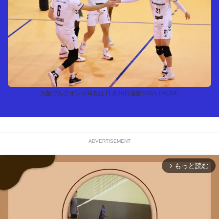
大阪ブルテオン※写真は11月30日撮影©SV.LEAGUE
ADVERTISEMENT
もっと読む
arrow_forward_ios