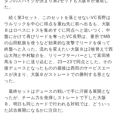
ダンのスパイクが決まり第2セットも大阪Ｂが連取し
た。
続く第3セット、このセットを落とせないVC長野は
ウルリックを中心に得点を重ね先に前へ出るも、大阪
Ｂはロペスにトスを集めすぐに同点へと追いつく。中
盤にかけて再びリードを奪ったVC長野は、要所でMB
の山田航旗を使うなど効果的な攻撃でリードを保って
終盤へと入った。流れを変えたい大阪Ｂは2枚替えで西
山大翔と中村駿介を、リリーフサーバーとして富田将
馬をコートに送り込むと、23ー23で同点とした。その
後デュースとなったものの最後は西田のサービスエー
スが決まり、大阪Ｂがストレートでの勝利する形とな
った。
最終セットはデュースの戦いで手に汗握る展開とな
ったが、チーム力を発揮しストレートで下した大阪
Ｂ。明日も同じカードで行われる対戦では、どういっ
た試合展開になるかに注目だ。