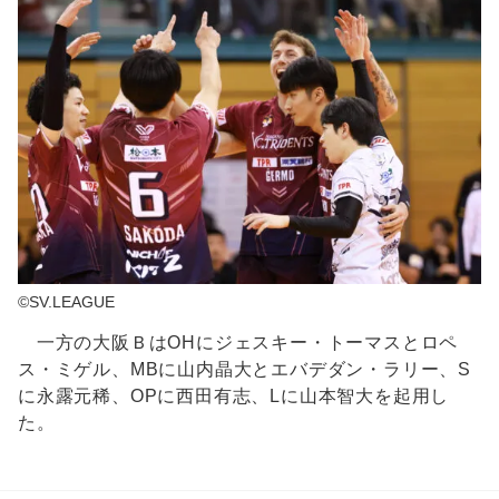
©SV.LEAGUE
一方の大阪ＢはOHにジェスキー・トーマスとロペ
ス・ミゲル、MBに山内晶大とエバデダン・ラリー、S
に永露元稀、OPに西田有志、Lに山本智大を起用し
た。