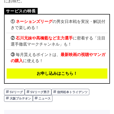
にお得だ。
①
ネーションズリーグ
の男女日本戦を実況・解説付
きで楽しめる！
②
石川兄妹や髙橋藍など主力選手
に密着する「注目
選手徹底マークチャンネル」も！
③
毎月貰えるポイントは、
最新映画の視聴やマンガ
の購入
に使える！
お申し込みはこちら！
SVリーグ
SVリーグ男子
信州松本トライデンツ
大阪ブルテオン
ニュース