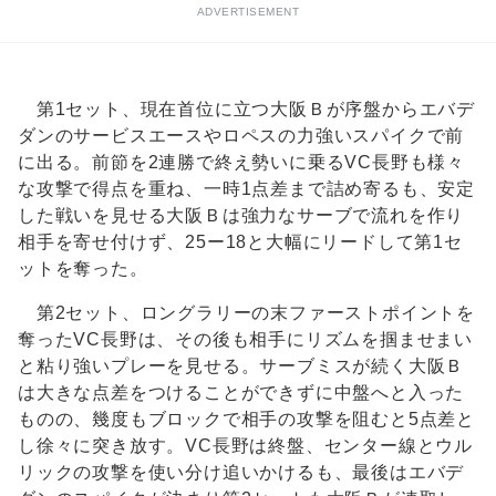
ADVERTISEMENT
第1セット、現在首位に立つ大阪Ｂが序盤からエバデ
ダンのサービスエースやロペスの力強いスパイクで前
に出る。前節を2連勝で終え勢いに乗るVC長野も様々
な攻撃で得点を重ね、一時1点差まで詰め寄るも、安定
した戦いを見せる大阪Ｂは強力なサーブで流れを作り
相手を寄せ付けず、25ー18と大幅にリードして第1セ
ットを奪った。
第2セット、ロングラリーの末ファーストポイントを
奪ったVC長野は、その後も相手にリズムを掴ませまい
と粘り強いプレーを見せる。サーブミスが続く大阪Ｂ
は大きな点差をつけることができずに中盤へと入った
ものの、幾度もブロックで相手の攻撃を阻むと5点差と
し徐々に突き放す。VC長野は終盤、センター線とウル
リックの攻撃を使い分け追いかけるも、最後はエバデ