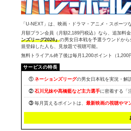
「U-NEXT」は、映画・ドラマ・アニメ・スポーツな
月額プラン会員（月額2,189円税込）なら、追加料
ンズリーグ2026』
の男女日本戦を予選ラウンドから
規登録した人も、見放題で視聴可能。
無料トライアル終了後は毎月1,200ポイント（1,2
①
ネーションズリーグ
の男女日本戦を実況・解
②
石川兄妹や髙橋藍など主力選手
に密着する「
③
毎月貰えるポイントは、
最新映画の視聴やマ