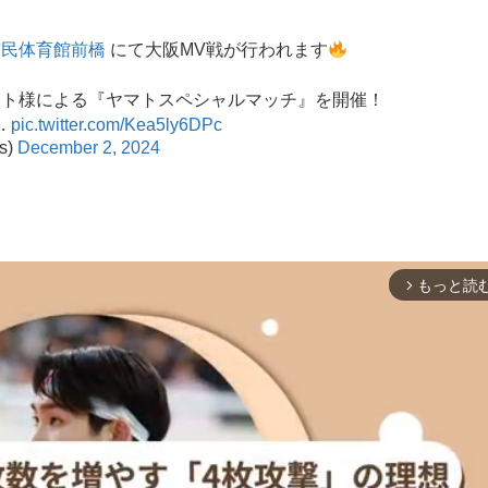
市民体育館前橋
にて大阪MV戦が行われます
ヤマト様による『ヤマトスペシャルマッチ』を開催！
…
pic.twitter.com/Kea5ly6DPc
s)
December 2, 2024
もっと読
arrow_forward_ios