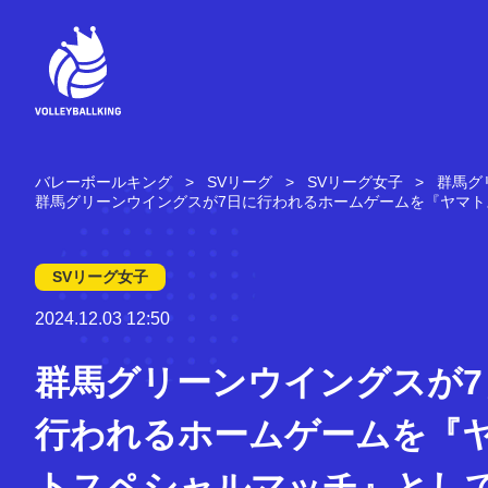
コ
ン
テ
ン
ツ
へ
ス
キ
バレーボールキング
SVリーグ
SVリーグ女子
群馬グ
ッ
群馬グリーンウイングスが7日に行われるホームゲームを『ヤマト
プ
SVリーグ女子
2024.12.03 12:50
群馬グリーンウイングスが7
行われるホームゲームを『
トスペシャルマッチ』とし