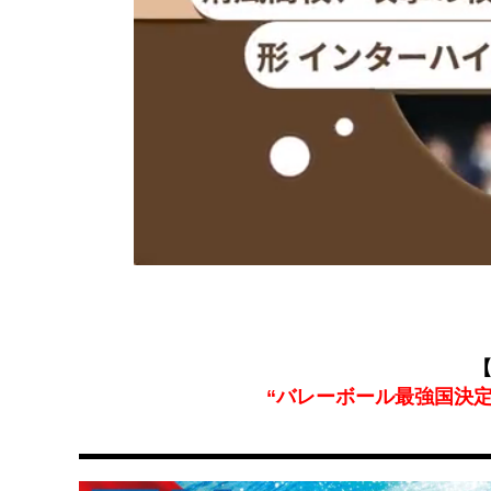
【
“バレーボール最強国決定