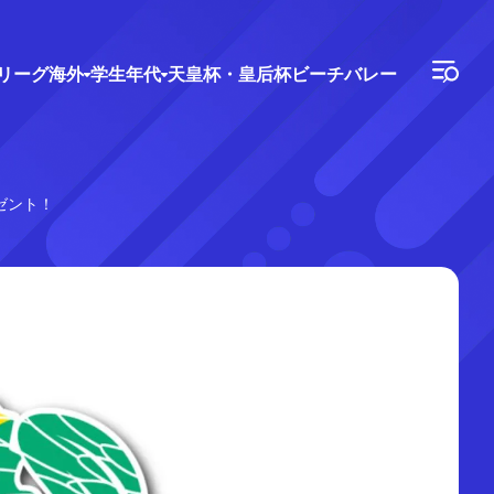
Vリーグ
海外
学生年代
天皇杯・皇后杯
ビーチバレー
ゼント！