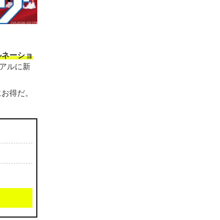
ルネーショ
アルに新
にお得だ。