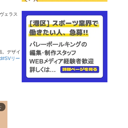
ーヴェラス
。
を締結。デザイ
d
#SVリー
む