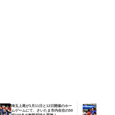
埼玉上尾が1月11日と12日開催のホー
PF
ムゲームにて、さいたま市内在住の50
年
組100名の無料招待を実施！
料