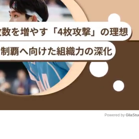
Powered by 
GliaStu
Unmute