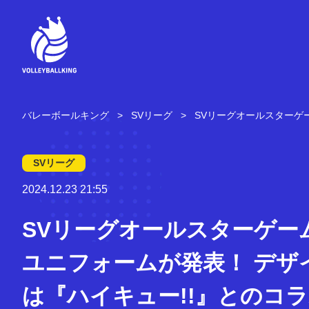
コ
ン
テ
ン
ツ
へ
ス
キ
バレーボールキング
SVリーグ
SVリーグオールスターゲ
ッ
プ
SVリーグ
2024.12.23 21:55
SVリーグオールスターゲー
ユニフォームが発表！ デザ
は『ハイキュー!!』とのコ