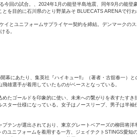
今回の試合。、2024年1月の能登半島地震、同年9月の能登
を目的に石川県のとり野菜みそ BLUECATS ARENAで行
ケイとユニフォームサプライヤー契約を締結。デンマークのス
掛ける。
GUEの開幕にあたり、集英社『ハイキュー!!』（著者・古舘春一）
山飛雄選手が着用していたものがベースとなっている。
めたゴールドを印象的に使い、未来への繋がりを表すたすき
ルスター仕様になっている。女子はノースリーブ、男子は半袖
プテンが選出されており、東京グレートベアーズの柳田将洋
イトのユニフォームを着用する一方、ジェイテクトSTINGS愛知