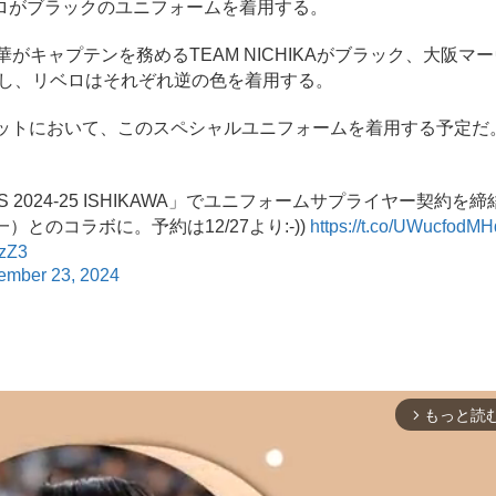
ベロがブラックのユニフォームを着用する。
キャプテンを務めるTEAM NICHIKAがブラック、大阪マ
着用し、リベロはそれぞれ逆の色を着用する。
ットにおいて、このスペシャルユニフォームを着用する予定だ
 GAMES 2024-25 ISHIKAWA」でユニフォームサプライヤー契約
）とのコラボに。予約は12/27より:-))
https://t.co/UWucfodMH
wzZ3
ember 23, 2024
もっと読
arrow_forward_ios