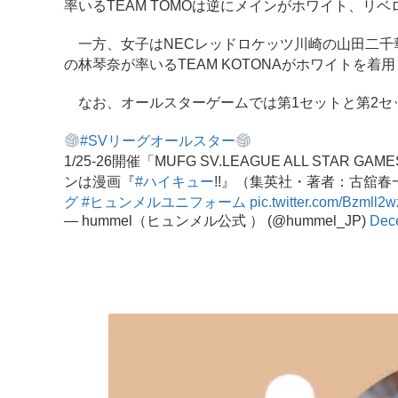
率いるTEAM TOMOは逆にメインがホワイト、リ
一方、女子はNECレッドロケッツ川崎の山田二千華が
の林琴奈が率いるTEAM KOTONAがホワイトを
なお、オールスターゲームでは第1セットと第2セ
#SVリーグオールスター
1/25-26開催「MUFG SV.LEAGUE ALL STAR
ンは漫画『
#ハイキュー
!!』（集英社・著者：古舘春一
グ
#ヒュンメルユニフォーム
pic.twitter.com/Bzmll2
— hummel（ヒュンメル公式 ） (@hummel_JP)
Dec