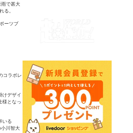
豪雨で甚大
われる。
ポーツブ
とのコラボレ
掛けデザイ
仕様となっ
率いる
の小川智大