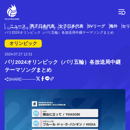
コ
ン
テ
ン
ツ
ニュース
男子日本代表
女子日本代表
SVリーグ
海外
セリ
バレーボールキング
代表
オリンピック
へ
パリ2024オリンピック（パリ五輪）各放送局中継テーマソングまとめ
ス
キ
オリンピック
ッ
プ
2024.07.27 12:31
パリ2024オリンピック（パリ五輪）各放送局中継
テーマソングまとめ
SHARE