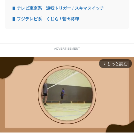
テレビ東京系｜逆転トリガー / スキマスイッチ
フジテレビ系｜くじら / 菅田将暉
ADVERTISEMENT
もっと読む
arrow_forward_ios