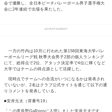
会で優勝し、全日本ビーチバレーボール男子選手権大
会に2年連続で出場を果たした。
ADVERTISEMENT
一方の竹内は10月に行われた第158回東海大学バレ
ーボールリーグ戦 秋季大会男子2部の個人ランキング
にて、総得点で2位、アタック決定率で4位に輝くなど
大学ではチームの得点源として活躍した。
現時点でチームへの合流がいつになるかは発表され
ていないが、2名はクラブ公式サイトを通じて以下の通
りコメントを発表している。
■安井元太（背番号19）
「この度長野GaRonsに入団しました安井元太です。