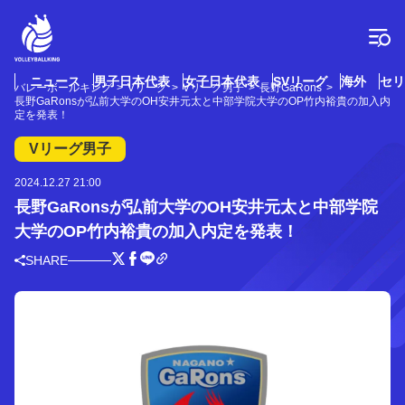
コ
ン
テ
ン
ツ
ニュース
男子日本代表
女子日本代表
SVリーグ
海外
セリ
バレーボールキング
Vリーグ
Vリーグ男子
長野GaRons
へ
長野GaRonsが弘前大学のOH安井元太と中部学院大学のOP竹内裕貴の加入内
ス
定を発表！
キ
Vリーグ男子
ッ
プ
2024.12.27 21:00
長野GaRonsが弘前大学のOH安井元太と中部学院
大学のOP竹内裕貴の加入内定を発表！
SHARE