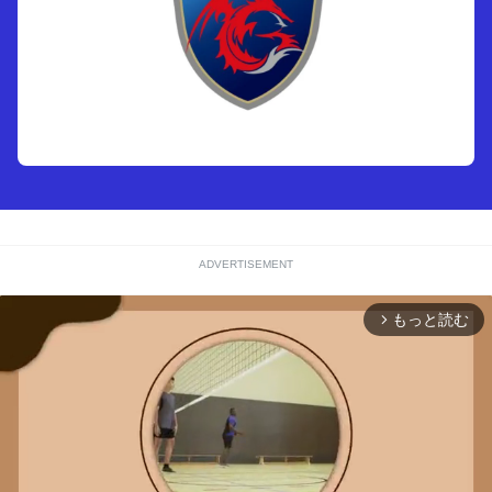
ADVERTISEMENT
もっと読む
arrow_forward_ios