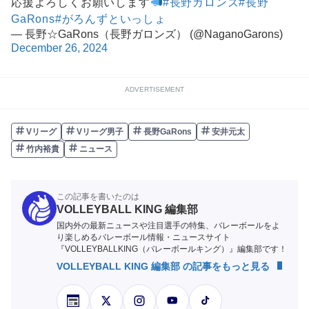
応援よろしくお願いします
#長野ガロンズ
#長野
GaRons
#がろんずといっしょ
— 長野☆GaRons（長野ガロンズ） (@NaganoGarons)
December 26, 2024
ADVERTISEMENT
Vリーグ
Vリーグ男子
長野GaRons
安井元太
竹内裕貴
ニュース
この記事を書いたのは
VOLLEYBALL KING 編集部
国内外の最新ニュースや注目選手の特集、バレーボールをよ
り楽しめるバレーボール情報・ニュースサイト
『VOLLEYBALLKING（バレーボールキング）』編集部です！
VOLLEYBALL KING 編集部 の記事をもっと見る