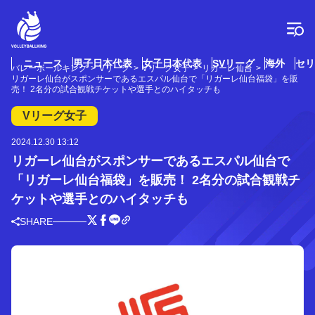
コ
ン
テ
ン
ツ
ニュース
男子日本代表
女子日本代表
SVリーグ
海外
セリ
バレーボールキング
Vリーグ
Vリーグ女子
リガーレ仙台
へ
リガーレ仙台がスポンサーであるエスパル仙台で「リガーレ仙台福袋」を販
ス
売！ 2名分の試合観戦チケットや選手とのハイタッチも
キ
Vリーグ女子
ッ
プ
2024.12.30 13:12
リガーレ仙台がスポンサーであるエスパル仙台で
「リガーレ仙台福袋」を販売！ 2名分の試合観戦チ
ケットや選手とのハイタッチも
SHARE