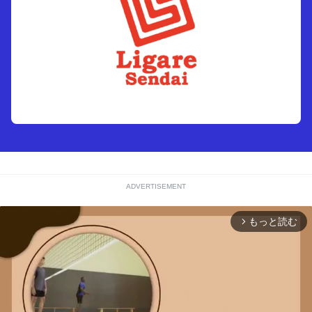
ADVERTISEMENT
もっと読む
arrow_forward_ios