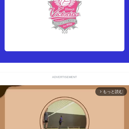
ADVERTISEMENT
もっと読む
arrow_forward_ios