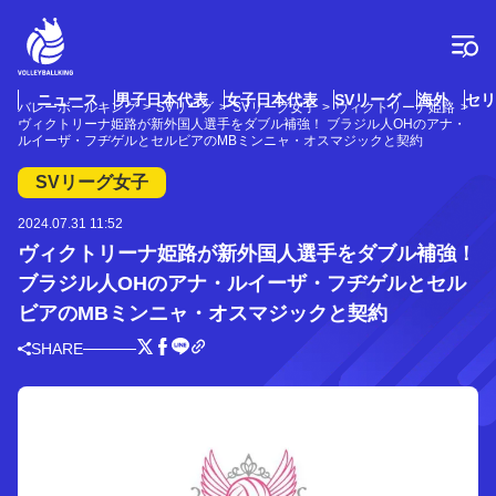
コ
ン
テ
ン
ツ
ニュース
男子日本代表
女子日本代表
SVリーグ
海外
セリ
バレーボールキング
SVリーグ
SVリーグ女子
ヴィクトリーナ姫路
へ
ヴィクトリーナ姫路が新外国人選手をダブル補強！ ブラジル人OHのアナ・
ス
ルイーザ・フヂゲルとセルビアのMBミンニャ・オスマジックと契約
キ
SVリーグ女子
ッ
プ
2024.07.31 11:52
ヴィクトリーナ姫路が新外国人選手をダブル補強！
ブラジル人OHのアナ・ルイーザ・フヂゲルとセル
ビアのMBミンニャ・オスマジックと契約
SHARE