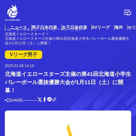
コ
ン
テ
ン
ツ
ニュース
男子日本代表
女子日本代表
SVリーグ
海外
セリ
バレーボールキング
Vリーグ
Vリーグ男子
へ
北海道イエロースターズ
ス
北海道イエロースターズ主催の第41回北海道小学生バレーボール選抜優勝大
会が1月11日（土）に開幕！
キ
ッ
Vリーグ男子
プ
2025.01.09 14:10
北海道イエロースターズ主催の第41回北海道小学生
バレーボール選抜優勝大会が1月11日（土）に開
幕！
SHARE