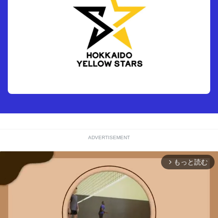
ADVERTISEMENT
もっと読む
arrow_forward_ios