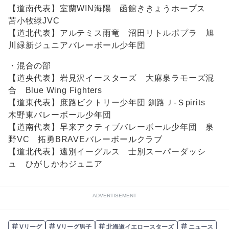
【道南代表】室蘭WIN海陽 函館ききょうホープス
苫小牧緑JVC
【道北代表】アルテミス雨竜 沼田リトルポプラ 旭
川緑新ジュニアバレーボール少年団
・混合の部
【道央代表】岩見沢イースターズ 大麻泉ラモーズ混
合 Blue Wing Fighters
【道東代表】庶路ビクトリー少年団 釧路Ｊ-Ｓpirits
木野東バレーボール少年団
【道南代表】早来アクティブバレーボール少年団 泉
野VC 拓勇BRAVEバレーボールクラブ
【道北代表】遠別イーグルス 士別スーパーダッシ
ュ ひがしかわジュニア
ADVERTISEMENT
Vリーグ
Vリーグ男子
北海道イエロースターズ
ニュース