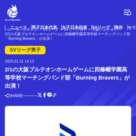
コ
ン
テ
ン
ツ
ニュース
男子日本代表
女子日本代表
SVリーグ
海外
セリ
バレーボールキング
SVリーグ
SVリーグ男子
大阪ブルテオン
へ
2/1の大阪ブルテオンホームゲームに四條畷学園高等学校マーチングバンド部
ス
「Burning Bravers」が出演！
キ
SVリーグ男子
ッ
プ
2025.01.31 14:13
2/1の大阪ブルテオンホームゲームに四條畷学園高
等学校マーチングバンド部「Burning Bravers」が
出演！
SHARE