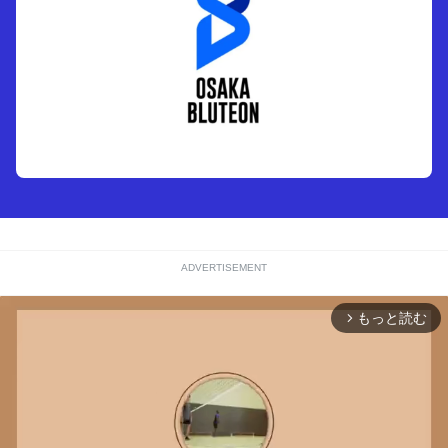
ADVERTISEMENT
もっと読む
arrow_forward_ios