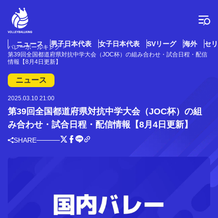
コ
ン
テ
ン
ツ
ニュース
男子日本代表
女子日本代表
SVリーグ
海外
セリ
バレーボールキング
へ
第39回全国都道府県対抗中学大会（JOC杯）の組み合わせ・試合日程・配信
ス
情報【8月4日更新】
キ
ニュース
ッ
プ
2025.03.10 21:00
第39回全国都道府県対抗中学大会（JOC杯）の組
み合わせ・試合日程・配信情報【8月4日更新】
SHARE