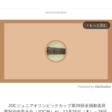
ADVERTISEMENT
もっと読む
arrow_forward_ios
Powered by 
GliaStudios
Unmute
JOCジュニアオリンピックカップ第39回全国都道府
県対抗中学大会（JOC杯）が、12月25日（木）～28日