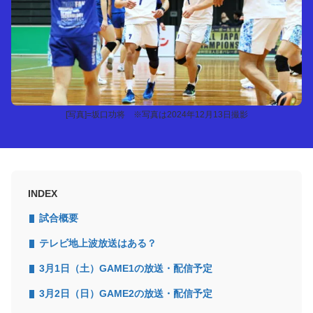
[写真]=坂口功将 ※写真は2024年12月13日撮影
INDEX
試合概要
テレビ地上波放送はある？
3月1日（土）GAME1の放送・配信予定
3月2日（日）GAME2の放送・配信予定