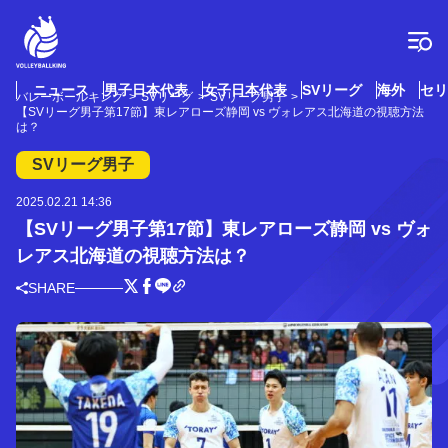
コ
ン
テ
ン
ツ
ニュース
男子日本代表
女子日本代表
SVリーグ
海外
セリ
バレーボールキング
SVリーグ
SVリーグ男子
へ
【SVリーグ男子第17節】東レアローズ静岡 vs ヴォレアス北海道の視聴方法
ス
は？
キ
SVリーグ男子
ッ
プ
2025.02.21 14:36
【SVリーグ男子第17節】東レアローズ静岡 vs ヴォ
レアス北海道の視聴方法は？
SHARE