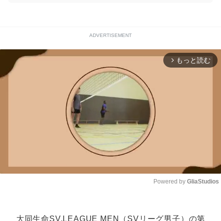
ADVERTISEMENT
もっと読む
arrow_forward_ios
Powered by 
GliaStudios
Unmute
大同生命SV.LEAGUE MEN（SVリーグ男子）の第