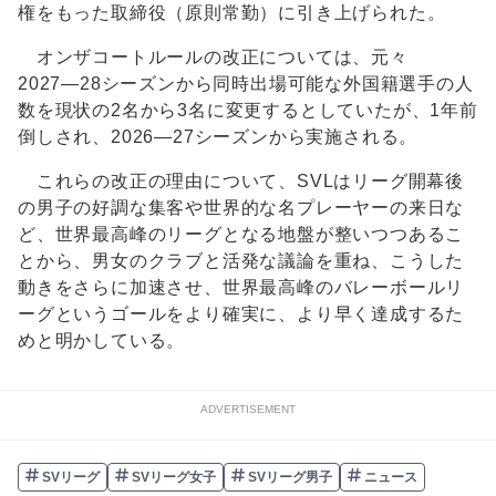
権をもった取締役（原則常勤）に引き上げられた。
オンザコートルールの改正については、元々
2027―28シーズンから同時出場可能な外国籍選手の人
数を現状の2名から3名に変更するとしていたが、1年前
倒しされ、2026―27シーズンから実施される。
これらの改正の理由について、SVLはリーグ開幕後
の男子の好調な集客や世界的な名プレーヤーの来日な
ど、世界最高峰のリーグとなる地盤が整いつつあるこ
とから、男女のクラブと活発な議論を重ね、こうした
動きをさらに加速させ、世界最高峰のバレーボールリ
ーグというゴールをより確実に、より早く達成するた
めと明かしている。
ADVERTISEMENT
SVリーグ
SVリーグ女子
SVリーグ男子
ニュース