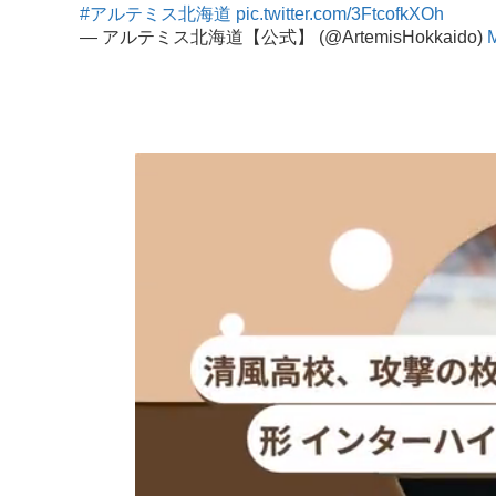
#アルテミス北海道
pic.twitter.com/3FtcofkXOh
— アルテミス北海道【公式】 (@ArtemisHokkaido)
M