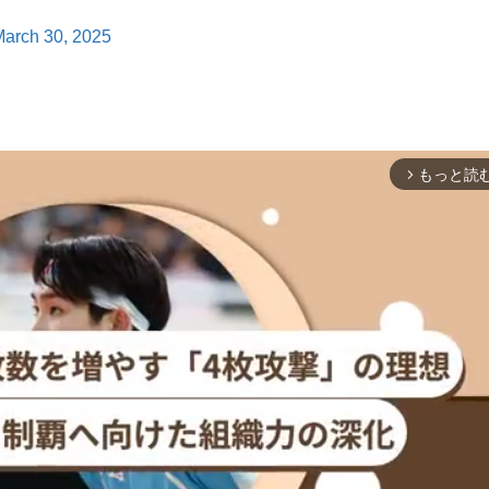
arch 30, 2025
もっと読
arrow_forward_ios