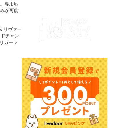
る。専用応
込みが可能
立リヴァー
ンドチャン
にリガーレ