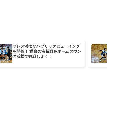
ブレス浜松がパブリックビューイング
J
を開催！ 運命の決勝戦をホームタウン
テ
の浜松で観戦しよう！
と