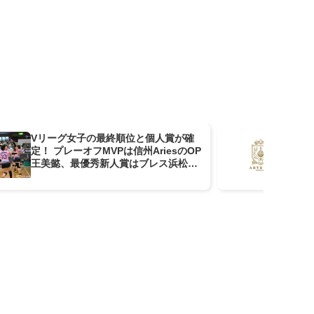
Vリーグ女子の最終順位と個人賞が確
ア
定！ プレーオフMVPは信州AriesのOP
身
王美懿、最優秀新人賞はブレス浜松の
MB狩野亜衣が受賞！