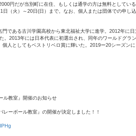
人2000円だが当別町に在住、もしくは通学の方は無料としてい
1日（火）～20日(日）まで。なお、個人または団体での申し
門である古川学園高校から東北福祉大学に進学。2012年に日
った。2013年には日本代表に初選出され、同年のワールドグラ
個人としてもベストリベロ賞に輝いた。2019ー20シーズン
ーボール教室』開催のお知らせ
紗 バレーボール教室』の開催が決定しました！！
gIPHg