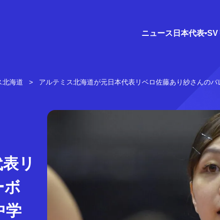
ニュース
日本代表
S
ス北海道
アルテミス北海道が元日本代表リベロ佐藤あり紗さんのバ
代表リ
ーボ
中学