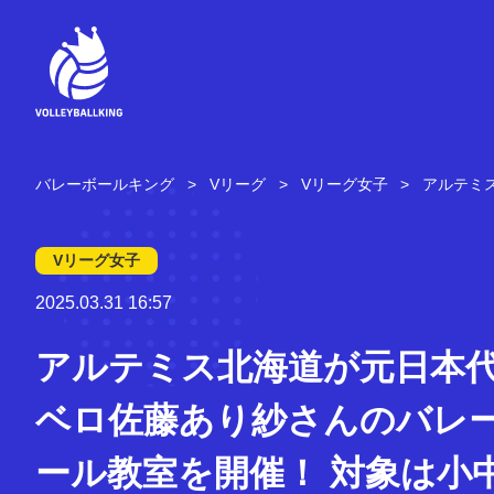
コ
ン
テ
ン
ツ
へ
ス
キ
バレーボールキング
Vリーグ
Vリーグ女子
アルテミ
ッ
プ
Vリーグ女子
2025.03.31 16:57
アルテミス北海道が元日本
ベロ佐藤あり紗さんのバレ
ール教室を開催！ 対象は小