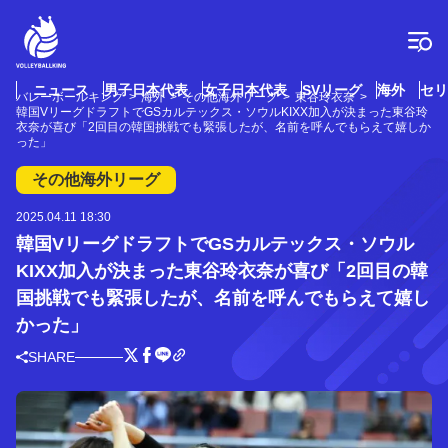
コ
ン
テ
ン
ツ
ニュース
男子日本代表
女子日本代表
SVリーグ
海外
セリ
バレーボールキング
海外
その他海外リーグ
東谷玲衣奈
へ
韓国VリーグドラフトでGSカルテックス・ソウルKIXX加入が決まった東谷玲
ス
衣奈が喜び「2回目の韓国挑戦でも緊張したが、名前を呼んでもらえて嬉しか
った」
キ
ッ
その他海外リーグ
プ
2025.04.11 18:30
韓国VリーグドラフトでGSカルテックス・ソウル
KIXX加入が決まった東谷玲衣奈が喜び「2回目の韓
国挑戦でも緊張したが、名前を呼んでもらえて嬉し
かった」
SHARE