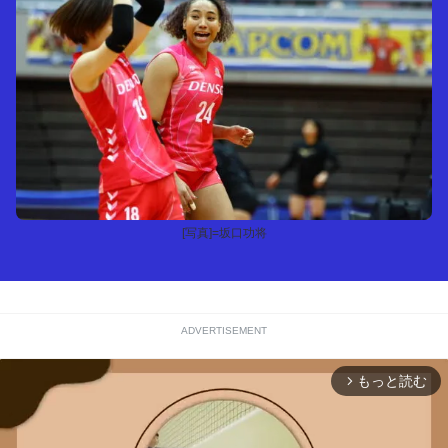
[写真]=坂口功将
ADVERTISEMENT
もっと読む
arrow_forward_ios