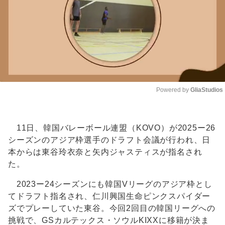
Powered by 
GliaStudios
Unmute
11日、韓国バレーボール連盟（KOVO）が2025ー26
シーズンのアジア枠選手のドラフト会議が行われ、日
本からは東谷玲衣奈と矢内ジャスティスが指名され
た。
2023ー24シーズンにも韓国Vリーグのアジア枠とし
てドラフト指名され、仁川興国生命ピンクスパイダー
ズでプレーしていた東谷。今回2回目の韓国リーグへの
挑戦で、GSカルテックス・ソウルKIXXに移籍が決ま