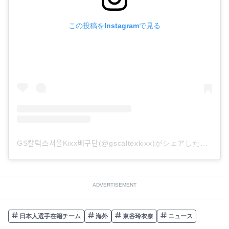
この投稿をInstagramで見る
GS칼텍스서울Kixx배구단(@gscaltexkixx)がシェアした投稿
ADVERTISEMENT
日本人選手在籍チーム
海外
東谷玲衣奈
ニュース