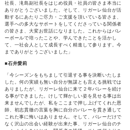
社長、滝島副社長をはじめ役員・社員の皆さま本当に
ありがとうございました。そして、リガーレ仙台が活
動するにあたりご尽力・ご支援を頂いている皆さま、
選手への多大なサポートをしてくださっている関係者
の皆さま、大変お世話になりました。これからはバレ
ーボールで培ったことや、学んできたことを活かし
て、一社会人として成長すべく精進して参ります。今
までありがとうございました」
■
石井愛莉
「今シーズンをもちまして引退する事を決断いたしま
した。何の実績も無い自分が無謀とも言える挑戦では
ありましたが、リガーレ仙台に来て２年バレーを続け
る事ができました。けして輝かしい姿を見せる事は出
来ませんでしたが、私をここまで押し上げてくれた恩
師、初志貫徹の言葉を胸に自分のバレーを貫き通して
これた事に悔いはありません。そして、バレーだけで
なく沢山の出会い経験が出来た事、リガーレ仙台のチ