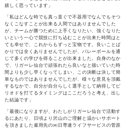
嬉しく思っています」
「私はどんな時でも真っ直ぐで不器用でなんでもそつ
なくこなすことが出来る人間ではありませんでした
が、チームが勝つために上手くなりたい、強くなりた
いという一心で競技に打ち込むことが出来た時間はと
ても幸せで、これからもずっと宝物です。良いことば
かりでは全くありませんでしたが、バレーボールを通
じて多くの学びを得ることが出来ました。自身のなか
で、リガーレ仙台で頑張れたら良いなと描いていた時
間よりも少し早くなってしまい、この決断は決して簡
単なものではありませんでしたが、様々な意見を頂戴
するなかで、自分が自分らしく選手として納得してピ
リオドを打てるタイミングはここだろうと考え、出し
た結論です」
「最後になりますが、わたしがリガーレ仙台で活動す
るにあたり、日頃より沢山のご理解と温かいサポート
を頂きました雇用先の㈱日専連ライフサービスの菅原