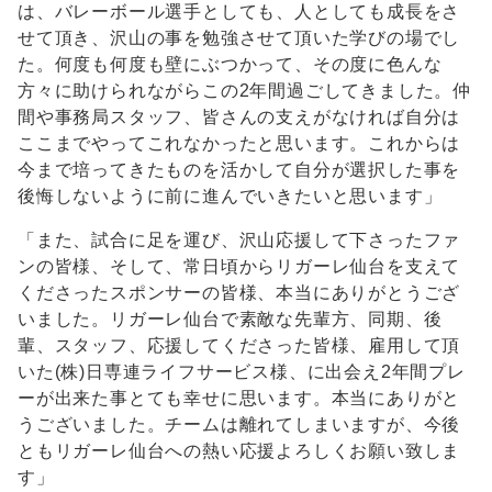
は、バレーボール選手としても、人としても成長をさ
せて頂き、沢山の事を勉強させて頂いた学びの場でし
た。何度も何度も壁にぶつかって、その度に色んな
方々に助けられながらこの2年間過ごしてきました。仲
間や事務局スタッフ、皆さんの支えがなければ自分は
ここまでやってこれなかったと思います。これからは
今まで培ってきたものを活かして自分が選択した事を
後悔しないように前に進んでいきたいと思います」
「また、試合に足を運び、沢山応援して下さったファ
ンの皆様、そして、常日頃からリガーレ仙台を支えて
くださったスポンサーの皆様、本当にありがとうござ
いました。リガーレ仙台で素敵な先輩方、同期、後
輩、スタッフ、応援してくださった皆様、雇用して頂
いた(株)日専連ライフサービス様、に出会え2年間プレ
ーが出来た事とても幸せに思います。本当にありがと
うございました。チームは離れてしまいますが、今後
ともリガーレ仙台への熱い応援よろしくお願い致しま
す」