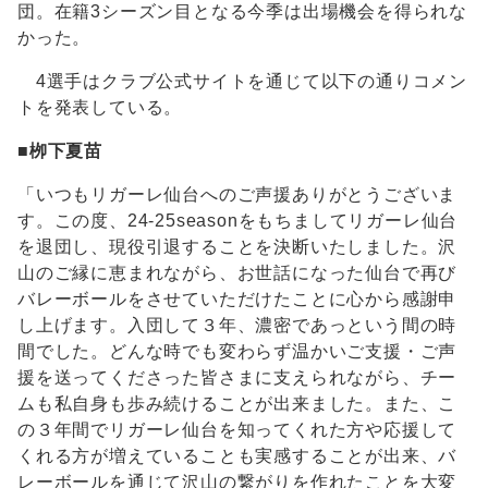
団。在籍3シーズン目となる今季は出場機会を得られな
かった。
4選手はクラブ公式サイトを通じて以下の通りコメン
トを発表している。
■
栁下夏苗
「いつもリガーレ仙台へのご声援ありがとうございま
す。この度、24-25seasonをもちましてリガーレ仙台
を退団し、現役引退することを決断いたしました。沢
山のご縁に恵まれながら、お世話になった仙台で再び
バレーボールをさせていただけたことに心から感謝申
し上げます。入団して３年、濃密であっという間の時
間でした。どんな時でも変わらず温かいご支援・ご声
援を送ってくださった皆さまに支えられながら、チー
ムも私自身も歩み続けることが出来ました。また、こ
の３年間でリガーレ仙台を知ってくれた方や応援して
くれる方が増えていることも実感することが出来、バ
レーボールを通じて沢山の繋がりを作れたことを大変