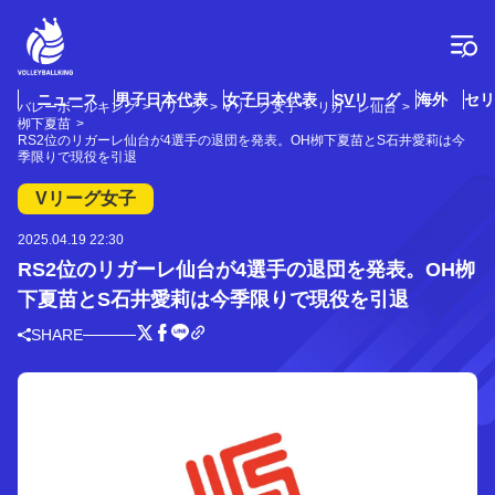
コ
ン
テ
ン
ツ
ニュース
男子日本代表
女子日本代表
SVリーグ
海外
セリ
バレーボールキング
Vリーグ
Vリーグ女子
リガーレ仙台
へ
栁下夏苗
ス
RS2位のリガーレ仙台が4選手の退団を発表。OH栁下夏苗とS石井愛莉は今
季限りで現役を引退
キ
ッ
Vリーグ女子
プ
2025.04.19 22:30
RS2位のリガーレ仙台が4選手の退団を発表。OH栁
下夏苗とS石井愛莉は今季限りで現役を引退
SHARE