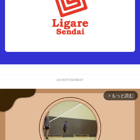
ADVERTISEMENT
もっと読む
arrow_forward_ios