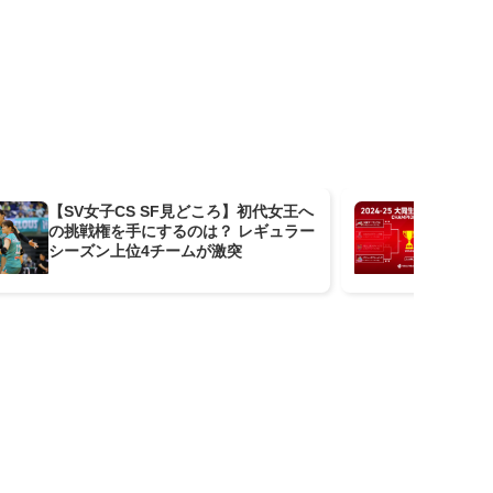
【SV女子CS SF見どころ】初代女王へ
【
の挑戦権を手にするのは？ レギュラー
シッ
シーズン上位4チームが激突
デ
ロケ
グ