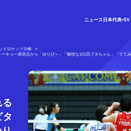
ニュース
日本代表
S
レッドロケッツ川崎
ピトーキョー原宿店から「ゆりぴ～」「愉快な101匹ブタちゃん」「てて
れる
ビタ
ゆり