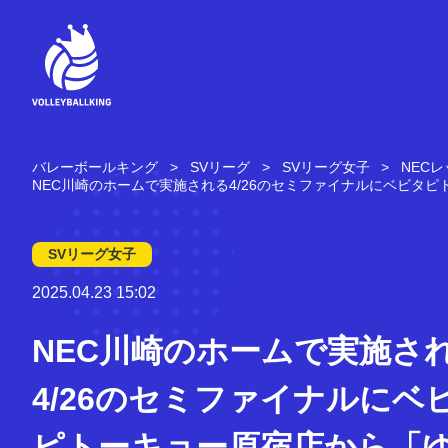
コ
ン
テ
ン
ツ
へ
ス
キ
バレーボールキング
SVリーグ
SVリーグ女子
NEC
ッ
NEC川崎のホームで実施される4/26のセミファイナルにベビタ
プ
SVリーグ女子
2025.04.23 15:02
NEC川崎のホームで実施さ
4/26のセミファイナルにベ
ピトーキョー原宿店から「