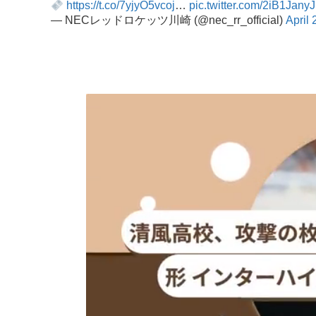
https://t.co/7yjyO5vcoj
…
pic.twitter.com/2iB1JanyJ
— NECレッドロケッツ川崎 (@nec_rr_official)
April 