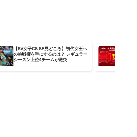
【SV女子CS SF見どころ】初代女王へ
【
の挑戦権を手にするのは？ レギュラー
シッ
シーズン上位4チームが激突
デ
ロケ
グ