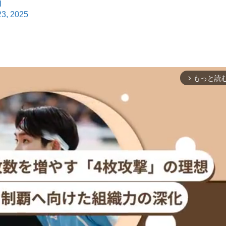
I
23, 2025
もっと読
arrow_forward_ios