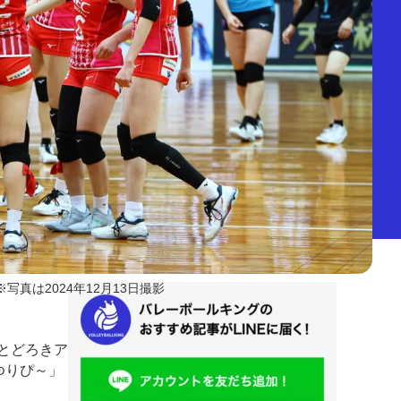
※写真は2024年12月13日撮影
市とどろきア
ゆりぴ～」