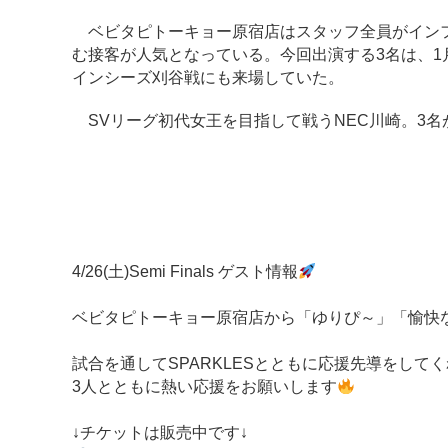
ベビタピトーキョー原宿店はスタッフ全員がインフ
む接客が人気となっている。今回出演する3名は、1月
インシーズ刈谷戦にも来場していた。
SVリーグ初代女王を目指して戦うNEC川崎。3
4/26(土)Semi Finals ゲスト情報
ベビタピトーキョー原宿店から「ゆりぴ～」「愉快な
試合を通してSPARKLESとともに応援先導をして
3人とともに熱い応援をお願いします
↓チケットは販売中です↓