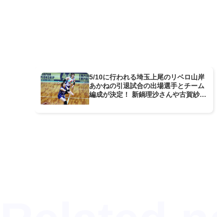
5/10に行われる埼玉上尾のリベロ山岸
あかねの引退試合の出場選手とチーム
編成が決定！ 新鍋理沙さんや古賀紗理
那さんも参加