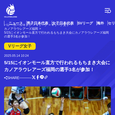
コ
ン
テ
ン
ツ
ニュース
男子日本代表
女子日本代表
SVリーグ
海外
セリ
バレーボールキング
Vリーグ
Vリーグ女子
へ
カノアラウレアーズ福岡
ス
5/15にイオンモール直方で行われるもちまき大会にカノアラウレアーズ福岡
の選手3名が参加！
キ
ッ
Vリーグ女子
プ
2025.05.14 10:24
5/15にイオンモール直方で行われるもちまき大会に
カノアラウレアーズ福岡の選手3名が参加！
SHARE