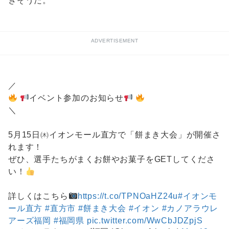
きそうだ。
ADVERTISEMENT
／
イベント参加のお知らせ
＼
5月15日㈭イオンモール直方で「餅まき大会」が開催さ
れます！
ぜひ、選手たちがまくお餅やお菓子をGETしてくださ
い！
詳しくはこちら
https://t.co/TPNOaHZ24u
#イオンモ
ール直方
#直方市
#餅まき大会
#イオン
#カノアラウレ
アーズ福岡
#福岡県
pic.twitter.com/WwCbJDZpjS