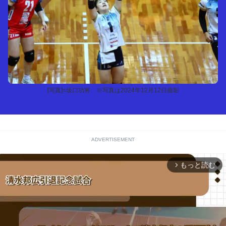
[写真]=坂口功将 ※写真は2024年12月12日撮影
ADVERTISEMENT
もっと読む
arrow_forward_ios