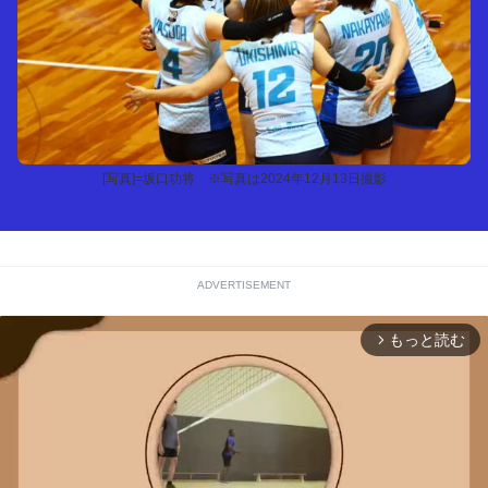
[写真]=坂口功将 ※写真は2024年12月13日撮影
ADVERTISEMENT
もっと読む
arrow_forward_ios