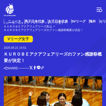
コ
ン
テ
ン
ツ
ニュース
男子日本代表
女子日本代表
SVリーグ
海外
セリ
バレーボールキング
Vリーグ
Vリーグ女子
へ
ＫＵＲＯＢＥアクアフェアリーズ富山
ス
ＫＵＲＯＢＥアクアフェアリーズのファン感謝祭概要が決定！
キ
Vリーグ女子
ッ
プ
2025.05.21 15:51
ＫＵＲＯＢＥアクアフェアリーズのファン感謝祭概
要が決定！
SHARE