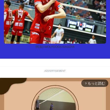
[写真]=WOLFDOGS NAGOYA
ADVERTISEMENT
もっと読む
arrow_forward_ios