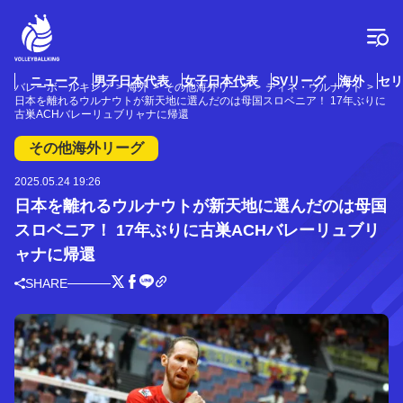
コ
ン
テ
ン
ツ
ニュース
男子日本代表
女子日本代表
SVリーグ
海外
セリ
バレーボールキング
海外
その他海外リーグ
ティネ・ウルナウト
へ
日本を離れるウルナウトが新天地に選んだのは母国スロベニア！ 17年ぶりに
ス
古巣ACHバレーリュブリャナに帰還
キ
その他海外リーグ
ッ
プ
2025.05.24 19:26
日本を離れるウルナウトが新天地に選んだのは母国
スロベニア！ 17年ぶりに古巣ACHバレーリュブリ
ャナに帰還
SHARE