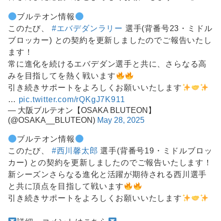
ブルテオン情報
このたび、
#エバデダンラリー
選手(背番号23・ミドル
ブロッカー) との契約を更新しましたのでご報告いたし
ます！
常に進化を続けるエバデダン選手と共に、さらなる高
みを目指してを熱く戦います
引き続きサポートをよろしくお願いいたします
…
pic.twitter.com/rQKgJ7K911
— 大阪ブルテオン【OSAKA BLUTEON】
(@OSAKA__BLUTEON)
May 28, 2025
ブルテオン情報
このたび、
#西川馨太郎
選手(背番号19・ミドルブロッ
カー) との契約を更新しましたのでご報告いたします！
新シーズンさらなる進化と活躍が期待される西川選手
と共に頂点を目指して戦います
引き続きサポートをよろしくお願いいたします