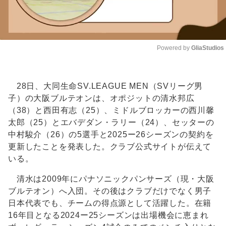
Powered by 
GliaStudios
Unmute
28日、大同生命SV.LEAGUE MEN（SVリーグ男
子）の大阪ブルテオンは、オポジットの清水邦広
（38）と西田有志（25）、ミドルブロッカーの西川馨
太郎（25）とエバデダン・ラリー（24）、セッターの
中村駿介（26）の5選手と2025ー26シーズンの契約を
更新したことを発表した。クラブ公式サイトが伝えて
いる。
清水は2009年にパナソニックパンサーズ（現・大阪
ブルテオン）へ入団。その後はクラブだけでなく男子
日本代表でも、チームの得点源として活躍した。在籍
16年目となる2024ー25シーズンは出場機会に恵まれ