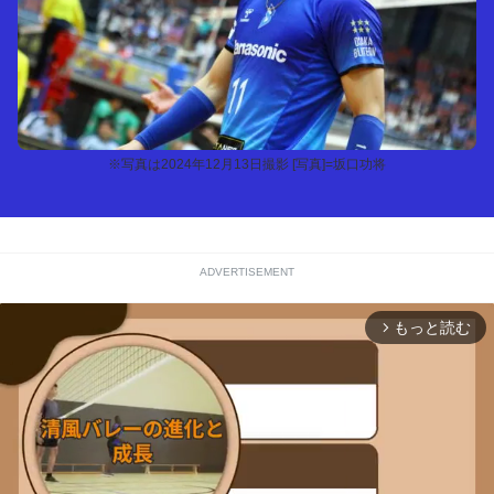
※写真は2024年12月13日撮影 [写真]=坂口功将
ADVERTISEMENT
もっと読む
arrow_forward_ios