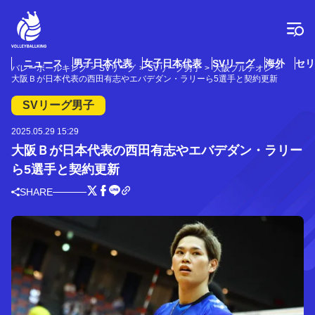
コ
ン
テ
ン
ツ
ニュース
男子日本代表
女子日本代表
SVリーグ
海外
セリ
バレーボールキング
SVリーグ
SVリーグ男子
大阪ブルテオン
へ
大阪Ｂが日本代表の西田有志やエバデダン・ラリーら5選手と契約更新
ス
キ
SVリーグ男子
ッ
プ
2025.05.29 15:29
大阪Ｂが日本代表の西田有志やエバデダン・ラリー
ら5選手と契約更新
SHARE