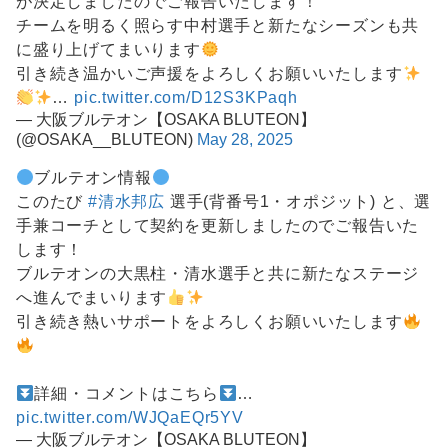
が決定しましたのでご報告いたします！
チームを明るく照らす中村選手と新たなシーズンも共
に盛り上げてまいります
引き続き温かいご声援をよろしくお願いいたします
…
pic.twitter.com/D12S3KPaqh
— 大阪ブルテオン【OSAKA BLUTEON】
(@OSAKA__BLUTEON)
May 28, 2025
ブルテオン情報
このたび
#清水邦広
選手(背番号1・オポジット) と、選
手兼コーチとして契約を更新しましたのでご報告いた
します！
ブルテオンの大黒柱・清水選手と共に新たなステージ
へ進んでまいります
引き続き熱いサポートをよろしくお願いいたします
詳細・コメントはこちら
…
pic.twitter.com/WJQaEQr5YV
— 大阪ブルテオン【OSAKA BLUTEON】