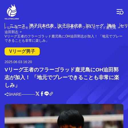
コ
ン
テ
ン
ツ
ニュース
男子日本代表
女子日本代表
SVリーグ
海外
セリ
バレーボールキング
Vリーグ
Vリーグ男子
フラーゴラッド鹿児島
へ
迫田郭志
ス
Vリーグ王者のフラーゴラッド鹿児島にOH迫田郭志が加入！ 「地元でプレー
できることも非常に楽しみ」
キ
ッ
Vリーグ男子
プ
2025.06.03 16:20
Vリーグ王者のフラーゴラッド鹿児島にOH迫田郭
志が加入！ 「地元でプレーできることも非常に楽
しみ」
SHARE