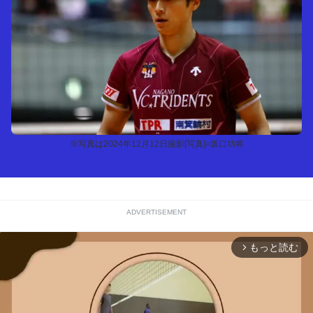
※写真は2024年12月12日撮影[写真]=坂口功将
ADVERTISEMENT
もっと読む
arrow_forward_ios