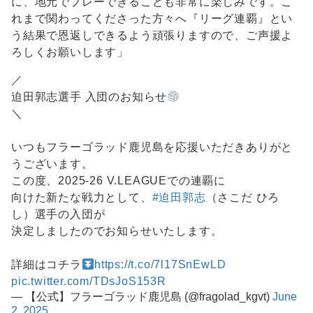
に、地元でプレーできることも非常に楽しみです。こ
れまで関わってくださった方々へ『リーグ連覇』とい
う結果で恩返しできるよう頑張りますので、ご声援よ
ろしくお願いします」
／
迫田郭志選手 入団のお知らせ
＼
いつもフラーゴラッド鹿児島を応援いただきありがと
うございます。
この度、2025-26 V.LEAGUEでの連覇に
向けた新たな戦力として、
#迫田郭志
（さこだ ひろ
し）選手の入団が
決定しましたのでお知らせいたします。
詳細はコチラ
https://t.co/7l17SnEwLD
pic.twitter.com/TDsJoS153R
— 【公式】フラーゴラッド鹿児島 (@fragolad_kgvt)
June
2, 2025