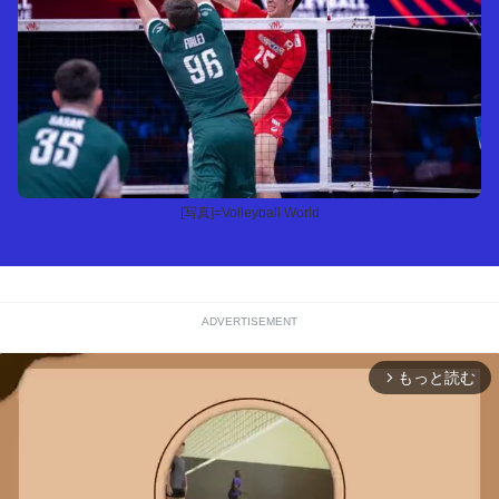
[写真]=Volleyball World
ADVERTISEMENT
もっと読む
arrow_forward_ios