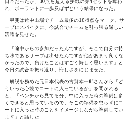
日本だったが、30点を超える接戦の第4セットを奪わ
れ、ポーランドに一歩及ばずという結果になった。
甲斐は途中出場でチーム最多の18得点をマーク。サ
ーブにスパイクに、今試合でチームを引っ張る逞しい
活躍を見せた。
「途中からの参加だったんですが、そこで自分の持
ち味であるサーブは出せたんですが他があまり良くな
かったので、負けたことはすごく悔しく思います」と
今日の試合を振り返り、悔しさをにじませた。
解説を務めた元日本代表の古賀幸一郎さんから「ど
ういった心境でコートに入っているか」を聞かれる
と、「ベンチから見てる分、中に入った時の準備は多
くできると思っているので、そこの準備を怠らずにコ
ートに入った時のことをイメージしながら準備してい
ます」と話した。