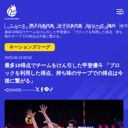
コ
ン
テ
ン
ツ
ニュース
男子日本代表
女子日本代表
SVリーグ
海外
セリ
バレーボールキング
代表
ネーションズリーグ
男子日本代表
へ
最多18得点でチームをけん引した甲斐優斗 「ブロックを利用した得点、持ち
ス
味のサーブでの得点は今後に繋がる」
キ
ネーションズリーグ
ッ
プ
2025.06.13 00:52
最多18得点でチームをけん引した甲斐優斗 「ブロ
ックを利用した得点、持ち味のサーブでの得点は今
後に繋がる」
SHARE