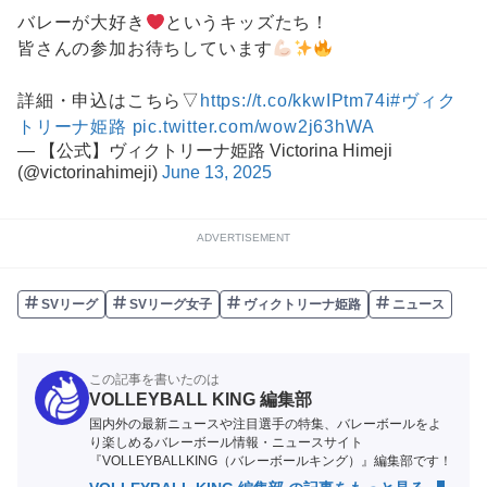
バレーが大好き
というキッズたち！
皆さんの参加お待ちしています
詳細・申込はこちら▽
https://t.co/kkwIPtm74i
#ヴィク
トリーナ姫路
pic.twitter.com/wow2j63hWA
— 【公式】ヴィクトリーナ姫路 Victorina Himeji
(@victorinahimeji)
June 13, 2025
ADVERTISEMENT
SVリーグ
SVリーグ女子
ヴィクトリーナ姫路
ニュース
この記事を書いたのは
VOLLEYBALL KING 編集部
国内外の最新ニュースや注目選手の特集、バレーボールをよ
り楽しめるバレーボール情報・ニュースサイト
『VOLLEYBALLKING（バレーボールキング）』編集部です！