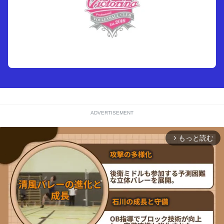
ADVERTISEMENT
もっと読む
arrow_forward_ios