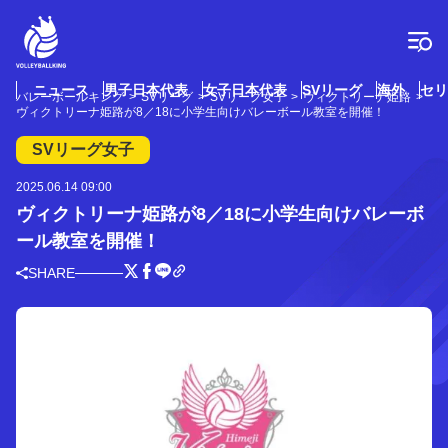
コ
ン
テ
ン
ツ
ニュース
男子日本代表
女子日本代表
SVリーグ
海外
セリ
バレーボールキング
SVリーグ
SVリーグ女子
ヴィクトリーナ姫路
へ
ヴィクトリーナ姫路が8／18に小学生向けバレーボール教室を開催！
ス
キ
SVリーグ女子
ッ
プ
2025.06.14 09:00
ヴィクトリーナ姫路が8／18に小学生向けバレーボ
ール教室を開催！
SHARE