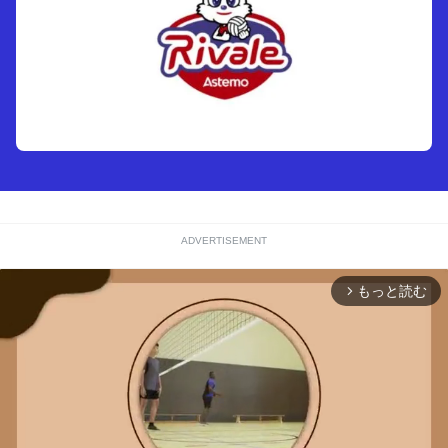
ADVERTISEMENT
もっと読む
arrow_forward_ios