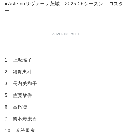
■Astemoリヴァーレ茨城 2025-26シーズン ロスタ
ー
ADVERTISEMENT
1 上坂瑠子
2 雑賀恵斗
3 長内美和子
5 佐藤黎香
6 髙𣘺凜
7 德本歩未香
10 境紗里奈