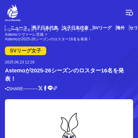
コ
ン
テ
ン
ツ
ニュース
男子日本代表
女子日本代表
SVリーグ
海外
セリ
バレーボールキング
SVリーグ
SVリーグ女子
へ
Astemoリヴァーレ茨城
ス
Astemoが2025-26シーズンのロスター16名を発表！
キ
SVリーグ女子
ッ
プ
2025.06.23 12:29
Astemoが2025-26シーズンのロスター16名を発
表！
SHARE