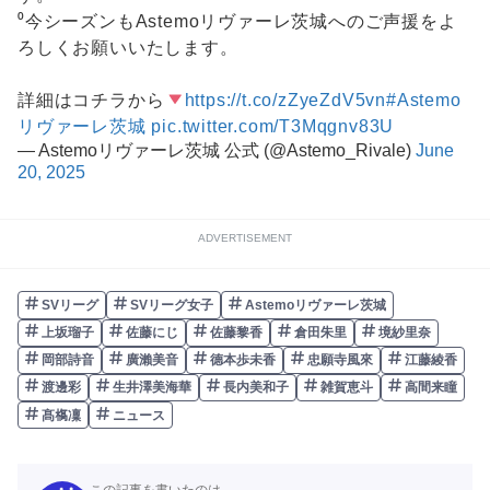
⁰今シーズンもAstemoリヴァーレ茨城へのご声援をよ
ろしくお願いいたします。
詳細はコチラから
https://t.co/zZyeZdV5vn
#Astemo
リヴァーレ茨城
pic.twitter.com/T3Mqgnv83U
— Astemoリヴァーレ茨城 公式 (@Astemo_Rivale)
June
20, 2025
ADVERTISEMENT
SVリーグ
SVリーグ女子
Astemoリヴァーレ茨城
上坂瑠子
佐藤にじ
佐藤黎香
倉田朱里
境紗里奈
岡部詩音
廣瀨美音
德本歩未香
忠願寺風來
江藤綾香
渡邊彩
生井澤美海華
長内美和子
雑賀恵斗
高間来瞳
髙𣘺凜
ニュース