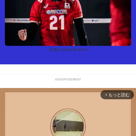
[写真]=Volleyball World
ADVERTISEMENT
もっと読む
arrow_forward_ios