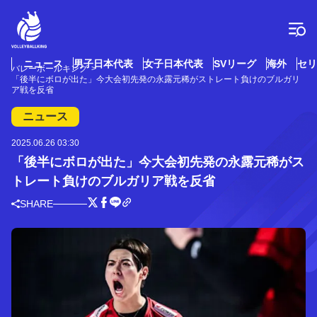
コ
ン
テ
ン
ツ
ニュース
男子日本代表
女子日本代表
SVリーグ
海外
セリ
バレーボールキング
へ
「後半にボロが出た」今大会初先発の永露元稀がストレート負けのブルガリ
ス
ア戦を反省
キ
ニュース
ッ
プ
2025.06.26 03:30
「後半にボロが出た」今大会初先発の永露元稀がス
トレート負けのブルガリア戦を反省
SHARE