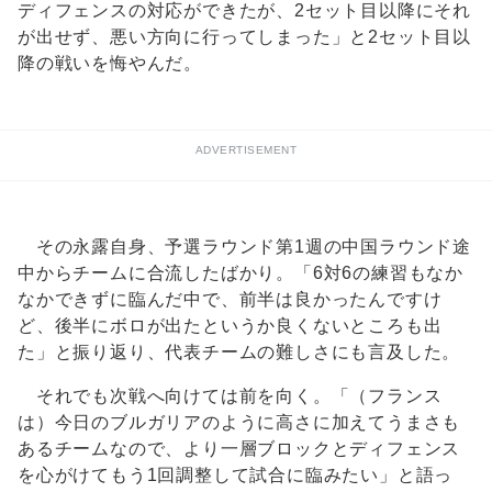
ディフェンスの対応ができたが、2セット目以降にそれ
が出せず、悪い方向に行ってしまった」と2セット目以
降の戦いを悔やんだ。
ADVERTISEMENT
その永露自身、予選ラウンド第1週の中国ラウンド途
中からチームに合流したばかり。「6対6の練習もなか
なかできずに臨んだ中で、前半は良かったんですけ
ど、後半にボロが出たというか良くないところも出
た」と振り返り、代表チームの難しさにも言及した。
それでも次戦へ向けては前を向く。「（フランス
は）今日のブルガリアのように高さに加えてうまさも
あるチームなので、より一層ブロックとディフェンス
を心がけてもう1回調整して試合に臨みたい」と語っ