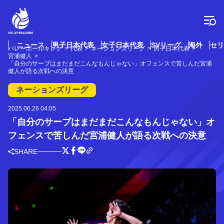
コ
ン
テ
ン
ツ
ニュース
男子日本代表
女子日本代表
SVリーグ
海外
セリ
バレーボールキング
代表
ネーションズリーグ
男子日本代表
へ
宮浦健人
ス
「自分のサーブはまだまだこんなもんじゃない」オフェンスで苦しんだ宮浦
健人が語る次戦への決意
キ
ッ
ネーションズリーグ
プ
2025.06.26 04:05
「自分のサーブはまだまだこんなもんじゃない」オ
フェンスで苦しんだ宮浦健人が語る次戦への決意
SHARE