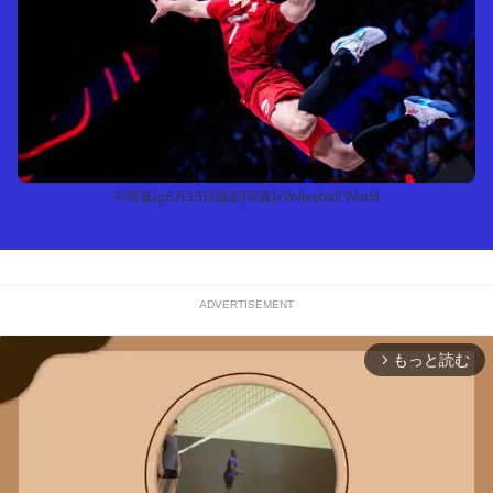
※写真は6月15日撮影[写真]=Volleyball World
ADVERTISEMENT
もっと読む
arrow_forward_ios