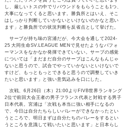
し、厳しいトスの中でリバウンドをもらうことも1つ、
大事になってくると思います。勝負所とはいえ、そこ
はしっかり判断していかないといけないのかなと思い
ます」と勝負所での状況判断を反省点として挙げた。
サーブが持ち味の宮浦だが、今大会を通して2024-
25 大同生命SV.LEAGUE MENで見せたようなパフォ
ーマンスをなかなか発揮できていない。サーブの感覚
については「まだまだ自分のサーブはこんなもんじゃ
ないと思うので、試合でやっていかないといけないで
すけど、もっともっとできると思うので調整していき
たいと思います」と強い意気込みを口にした。
次戦、6月26日（木）21:00よりFIVB世界ランキング
2位で前回大会王者の男子フランス代表と対戦する男子
日本代表。宮浦は「次戦も本当に強い相手になるの
で、今日は自分たちらしいバレーができなかったとい
うところで、明日まずは自分たちのバレーをするとい
うところを意識して戦いたいと思います」と日本らし