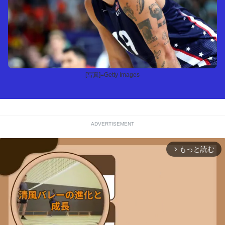
[写真]=Getty Images
ADVERTISEMENT
もっと読む
arrow_forward_ios