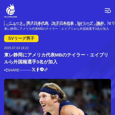
コ
ン
テ
ン
ツ
ニュース
男子日本代表
女子日本代表
SVリーグ
海外
セリ
バレーボールキング
SVリーグ
SVリーグ男子
東レアローズ静岡
へ
東レ静岡にアメリカ代表MBのテイラー・エイブリルら外国籍選手3名が加入
ス
キ
SVリーグ男子
ッ
プ
2025.07.03 18:22
東レ静岡にアメリカ代表MBのテイラー・エイブリ
ルら外国籍選手3名が加入
SHARE