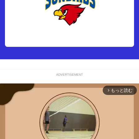
ADVERTISEMENT
もっと読む
arrow_forward_ios