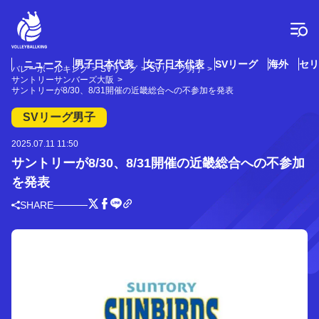
コ
ン
テ
ン
ツ
ニュース
男子日本代表
女子日本代表
SVリーグ
海外
セリ
バレーボールキング
SVリーグ
SVリーグ男子
へ
サントリーサンバーズ大阪
ス
サントリーが8/30、8/31開催の近畿総合への不参加を発表
キ
SVリーグ男子
ッ
プ
2025.07.11 11:50
サントリーが8/30、8/31開催の近畿総合への不参加
を発表
SHARE