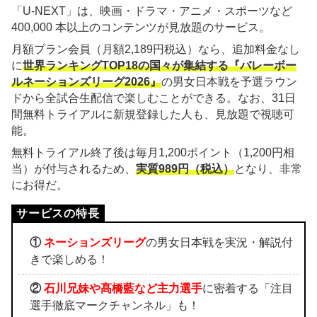
「U-NEXT」は、映画・ドラマ・アニメ・スポーツなど
400,000 本以上のコンテンツが見放題のサービス。
月額プラン会員（月額2,189円税込）なら、追加料金なし
に
世界ランキングTOP18の国々が集結する『バレーボー
ルネーションズリーグ2026』
の男女日本戦を予選ラウン
ドから全試合生配信で楽しむことができる。なお、31日
間無料トライアルに新規登録した人も、見放題で視聴可
能。
無料トライアル終了後は毎月1,200ポイント（1,200円相
当）が付与されるため、
実質989円（税込）
となり、非常
にお得だ。
①
ネーションズリーグ
の男女日本戦を実況・解説付
きで楽しめる！
②
石川兄妹や髙橋藍など主力選手
に密着する「注目
選手徹底マークチャンネル」も！