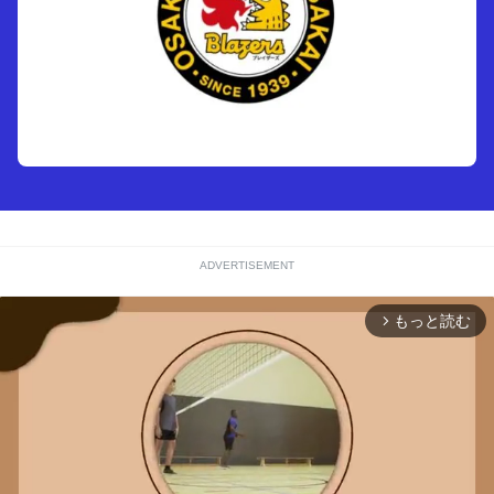
ADVERTISEMENT
もっと読む
arrow_forward_ios