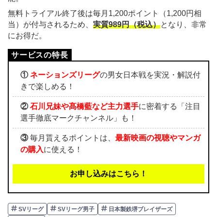
無料トライアル終了後は毎月1,200ポイント（1,200円相
当）が付与されるため、
実質989円（税込）
となり、非常
にお得だ。
①
ネーションズリーグ
の男女日本戦を実況・解説付
きで楽しめる！
②
石川兄妹や髙橋藍など主力選手
に密着する「注目
選手徹底マークチャンネル」も！
③
毎月貰えるポイントは、
最新映画の視聴やマンガ
の購入
に使える！
お申し込みはこちら！
SVリーグ
SVリーグ男子
日本製鉄堺ブレイザーズ