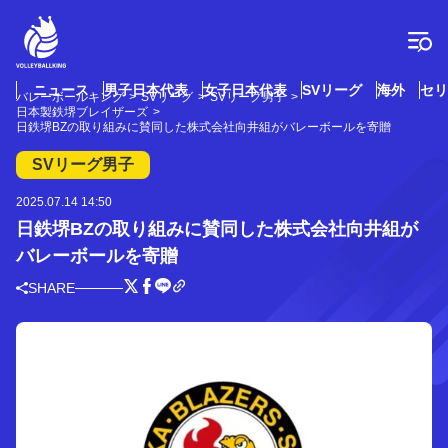
コ
ン
テ
ン
ツ
ニュース
男子日本代表
女子日本代表
SVリーグ
海外
セリ
バレーボールキング
SVリーグ
SVリーグ男子
へ
日本製鉄堺ブレイザーズ
ス
日鉄堺BZの取り組みに賛同した株式会社向井組がバレーボールを寄贈
キ
SVリーグ男子
ッ
プ
2025.07.14 14:50
日鉄堺BZの取り組みに賛同した株式会社向井組が
バレーボールを寄贈
SHARE