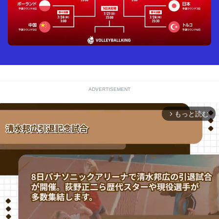
ADVERTISEMENT
もっと読む
arrow_forward_ios