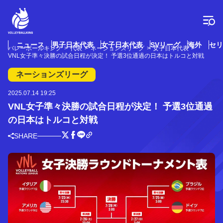
コ
ン
テ
ン
ツ
ニュース
男子日本代表
女子日本代表
SVリーグ
海外
セリ
バレーボールキング
代表
ネーションズリーグ
女子日本代表
へ
VNL女子準々決勝の試合日程が決定！ 予選3位通過の日本はトルコと対戦
ス
キ
ネーションズリーグ
ッ
プ
2025.07.14 19:25
VNL女子準々決勝の試合日程が決定！ 予選3位通過
の日本はトルコと対戦
SHARE