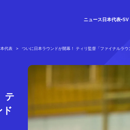
ニュース
日本代表
S
日本代表
ついに日本ラウンドが開幕！ ティリ監督「ファイナルラウ
 テ
ンド