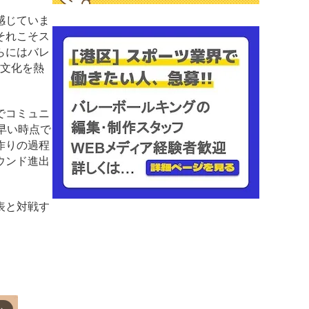
感じていま
それこそス
らにはバレ
ル文化を熱
でコミュニ
早い時点で
作りの過程
ウンド進出
表と対戦す