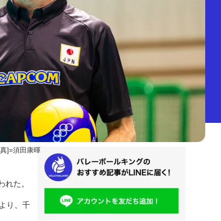
写真]=須田康暉
われた。
0より、千