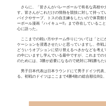
さらに、「皆さんがバレーボールで有名な高校や大
す。皆さんがこれだけの情熱を競技に対して持って
パイクやサーブ、トスの自主練をしたいので体育館
ーボール漫画『ハイキュー!!』まで存在しているこ
心に語った。
ここまでの戦い方やチーム作りについては「とにか
ケーションを浸透させたいと思っていますし、作戦
どういうオプションに切り替えるべきかなどを考え
の中にいますし学んでいる最中ですが、これまでの
のためには、3勝が必要になるので絶対に3戦勝ち
男子日本代表は日本ラウンドにて男子ドイツ代表、
る。初戦のドイツはここまで4勝4敗の総合順位8位、