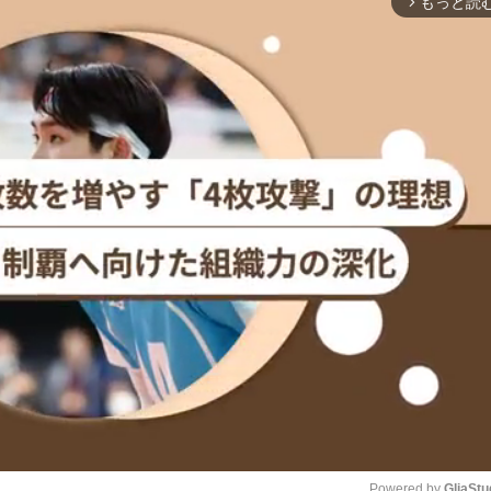
もっと読
arrow_forward_ios
Powered by 
GliaStu