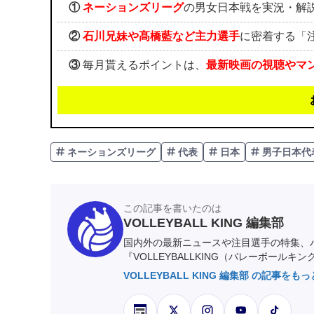
①
ネーションズリーグ
の男女日本戦を実況・解
②
石川兄妹や髙橋藍など主力選手
に密着する「
③
毎月貰えるポイントは、
最新映画の視聴やマ
ネーションズリーグ
代表
日本
男子日本代
この記事を書いたのは
VOLLEYBALL KING 編集部
国内外の最新ニュースや注目選手の特集、
『VOLLEYBALLKING（バレーボールキ
VOLLEYBALL KING 編集部 の記事をも