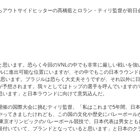
アウトサイドヒッターの髙橋藍とロラン・ティリ監督が前日
思います。恐らく今回のVNLの中でも非常に厳しい戦いを強
ナルに進出可能な位置にいますが、その中でもこの日本ラウンド
と思います。ブラジルは恐らく大丈夫そうですが、それ以外に
が予想されます。我々としてはトップの選手を呼んでいますの
思います」と日本ラウンドに向けて意気込んだ。
催の国際大会に挑むティリ監督。「私はこれまで5年間、日
やってきましたけれども、この国の文化や歴史にバレーボール
た東京オリンピックのバレーボール競技で、日本代表は男女とも
根付いていて、ブランドとなっていると思います」と日本のク