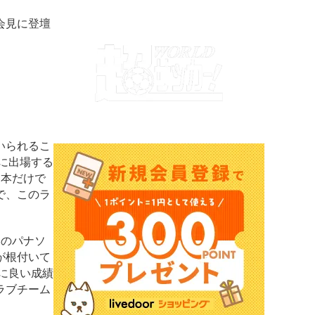
会見に登壇
いられるこ
に出場する
日本だけで
で、このラ
本のパナソ
が根付いて
に良い成績
ラブチーム