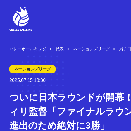
コ
ン
テ
ン
ツ
へ
ス
キ
バレーボールキング
代表
ネーションズリーグ
男子
ッ
プ
ネーションズリーグ
2025.07.15 18:30
ついに日本ラウンドが開幕！
ィリ監督「ファイナルラウ
進出のため絶対に3勝」