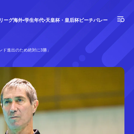
Vリーグ
海外
学生年代
天皇杯・皇后杯
ビーチバレー
ンド進出のため絶対に3勝」