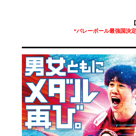
【
“バレーボール最強国決定