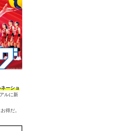
ルネーショ
アルに新
にお得だ。