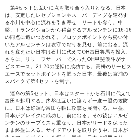
第4セットは互いに点を取り合う入りとなる。日本
は、安定したレセプションやスーパーディグを連発す
る小川を中心に流れを引き寄せ、リードを奪う。中
盤、トランジションから得点するアルゼンチンに16-16
の同点に追いつかれる。ブロックポイントから勢い付
いたアルゼンチンは攻守で粘りを見せ、前に出る。流
れを変えたい日本は石川に代えてOH富田将馬を投入。
さらに、リリーフサーバーで入ったOH甲斐優斗がサー
ビスエース。21-20の逆転に成功する。髙橋のサービス
エースでセットポイントを握った日本。最後は宮浦の
スパイクで第4セットを制す。
運命の第5セット、日本はスタートから石川に代えて
富田を起用する。序盤は互いに譲らず一進一退の攻防
に。日本は好調な富田を軸に攻撃を展開する。中盤、
日本がブレイクに成功し、前に出る。その後はアルゼ
ンチンのサーブミスも重なり、日本がリードを保った
まま終盤に入る。サイドアウトを取り合う中、日本が