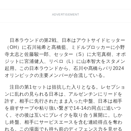
ADVERTISEMENT
日本ラウンドの第2戦、日本はアウトサイドヒッター
（OH）に石川祐希と髙橋藍、ミドルブロッカーに小野
寺太志と佐藤駿一郎、セッター（S）に大宅真樹、オポ
ジットに宮浦健人、リベロ（L）に山本智大をスタメン
起用。この日本ラウンドから、石川や髙橋らパリ2024
オリンピックの主要メンバーが合流している。
注目の第1セットは拮抗した入りとなる。レセプショ
ンに乱れの見られる日本は、アルゼンチンにリードを
許す。相手に先行されたまま入った中盤、日本は相手
を崩すサーブや粘り強い繋ぎで14-14の同点に追いつ
く。その後は互いにブレイクを取り合う展開に。しか
し終盤、相手にサービスエースを含む連続得点を奪わ
れる。この場面でも持ち前のディフェンス力を見せる