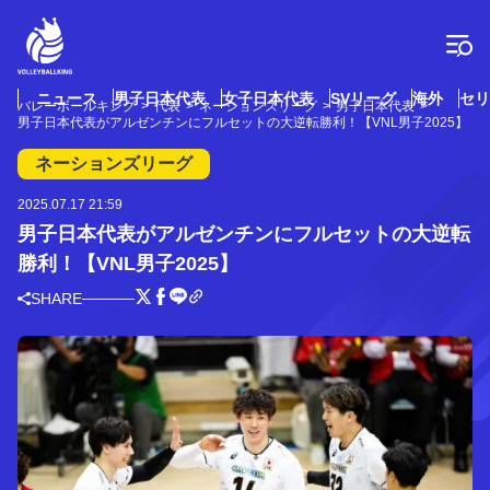
コ
ン
テ
ン
ツ
ニュース
男子日本代表
女子日本代表
SVリーグ
海外
セリ
バレーボールキング
代表
ネーションズリーグ
男子日本代表
へ
男子日本代表がアルゼンチンにフルセットの大逆転勝利！【VNL男子2025】
ス
キ
ネーションズリーグ
ッ
プ
2025.07.17 21:59
男子日本代表がアルゼンチンにフルセットの大逆転
勝利！【VNL男子2025】
SHARE