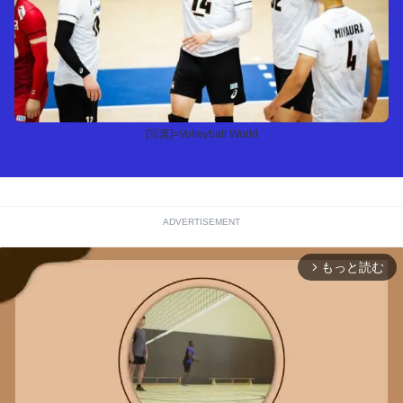
[写真]=Volleyball World
ADVERTISEMENT
もっと読む
arrow_forward_ios