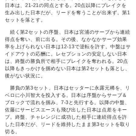
日本は、21-21の同点とする。20点以降にブレイクを
生み出した日本だが、リードを奪うことが出来ず。第1
セットを落とす。
続く第2セットの序盤、日本は宮浦のサーブから連続
得点を奪い、前に出る。その後、なかなかサーブ効果
率を上げられない日本は12-13で逆転を許す。中盤はサ
イドアウトの応酬に。レセプションの安定しない日本
は、終盤の勝負所で相手にブレイクを奪われる。20点
以降もきっかけを掴めない日本は第2セットも落とし、
後がない状況に。
勝負の第3セット、日本はセッターに永露元稀を、リ
ベロに小川智大を投入する。日本は序盤からサーブ＆
ブロックで流れを掴み、7-3と先行する。以降の中盤、
佐藤にサービスエースも飛び出した日本は点差をキー
プ。終盤、チャレンジに成功した相手に連続得点を許
した日本だが、リードを維持したまま第3セットを取り
切る。