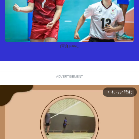
[写真]=AVC
ADVERTISEMENT
もっと読む
arrow_forward_ios