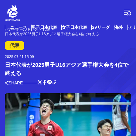
コ
ン
テ
ン
ツ
ニュース
男子日本代表
女子日本代表
SVリーグ
海外
セリ
バレーボールキング
代表
へ
日本代表が2025男子U16アジア選手権大会を4位で終える
ス
キ
代表
ッ
プ
2025.07.21 15:09
日本代表が2025男子U16アジア選手権大会を4位で
終える
SHARE