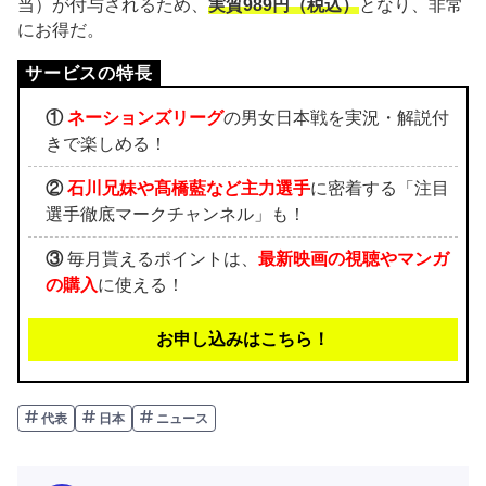
当）が付与されるため、
実質989円（税込）
となり、非常
にお得だ。
①
ネーションズリーグ
の男女日本戦を実況・解説付
きで楽しめる！
②
石川兄妹や髙橋藍など主力選手
に密着する「注目
選手徹底マークチャンネル」も！
③
毎月貰えるポイントは、
最新映画の視聴やマンガ
の購入
に使える！
お申し込みはこちら！
代表
日本
ニュース