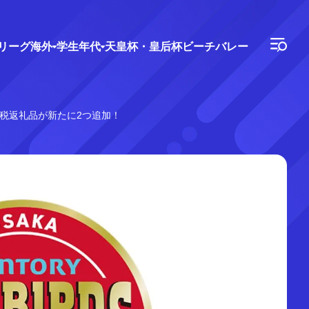
Vリーグ
海外
学生年代
天皇杯・皇后杯
ビーチバレー
税返礼品が新たに2つ追加！