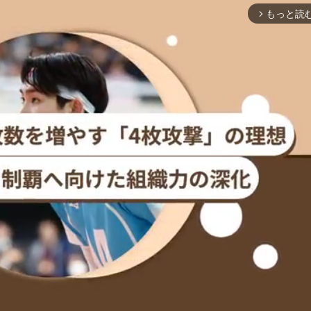
もっと読
arrow_forward_ios