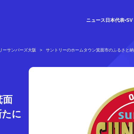
ニュース
日本代表
S
リーサンバーズ大阪
サントリーのホームタウン箕面市のふるさと納
箕面
新たに