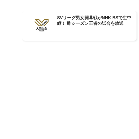
SVリーグ男女開幕戦がNHK BSで生中
継！ 昨シーズン王者の試合を放送