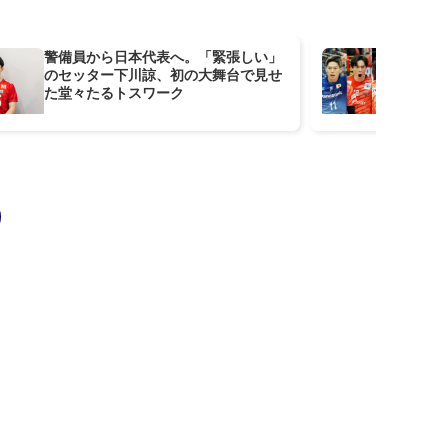
警備員から日本代表へ。「緊張しい」
映画
のセッター下川諒、初の大舞台で見せ
人の
た堂々たるトスワーク