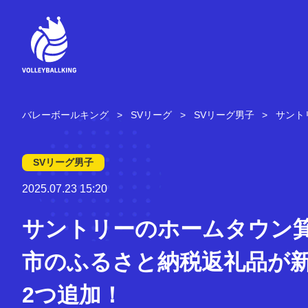
コ
ン
テ
ン
ツ
へ
ス
キ
バレーボールキング
SVリーグ
SVリーグ男子
サント
ッ
プ
SVリーグ男子
2025.07.23 15:20
サントリーのホームタウン
市のふるさと納税返礼品が
2つ追加！