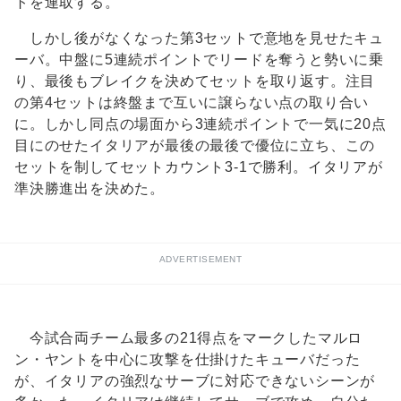
トを連取する。
しかし後がなくなった第3セットで意地を見せたキュ
ーバ。中盤に5連続ポイントでリードを奪うと勢いに乗
り、最後もブレイクを決めてセットを取り返す。注目
の第4セットは終盤まで互いに譲らない点の取り合い
に。しかし同点の場面から3連続ポイントで一気に20点
目にのせたイタリアが最後の最後で優位に立ち、この
セットを制してセットカウント3-1で勝利。イタリアが
準決勝進出を決めた。
ADVERTISEMENT
今試合両チーム最多の21得点をマークしたマルロ
ン・ヤントを中心に攻撃を仕掛けたキューバだった
が、イタリアの強烈なサーブに対応できないシーンが