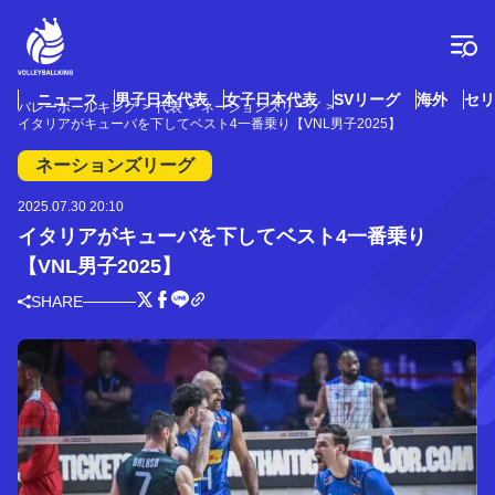
コ
ン
テ
ン
ツ
ニュース
男子日本代表
女子日本代表
SVリーグ
海外
セリ
バレーボールキング
代表
ネーションズリーグ
へ
イタリアがキューバを下してベスト4一番乗り【VNL男子2025】
ス
キ
ネーションズリーグ
ッ
プ
2025.07.30 20:10
イタリアがキューバを下してベスト4一番乗り
【VNL男子2025】
SHARE