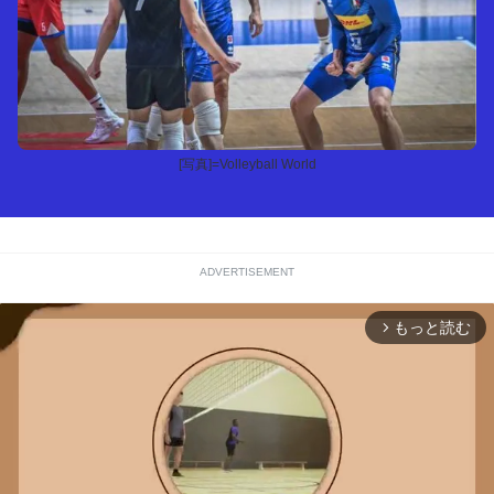
[写真]=Volleyball World
ADVERTISEMENT
もっと読む
arrow_forward_ios